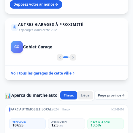
Déposez votre annonce
AUTRES GARAGES À PROXIMITÉ
3 garages dans cette ville
Goblet Garage
GO
Voir tous les garages de cette ville
📊
Apercu du marche auto
Theux
Liège
Page province
PARC AUTOMOBILE LOCAL
2024
·
Theux
NIS
63076
VEHICULES
AGE MOYEN
NEUF (0-2 ANS)
10 655
12.5
13.5
%
ans