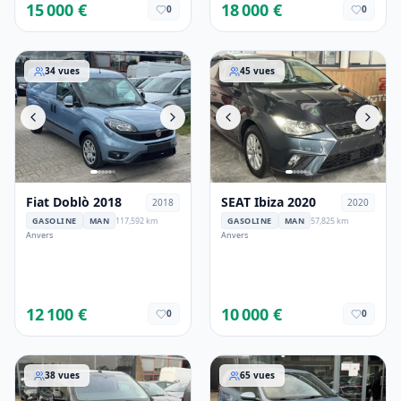
15 000 €
18 000 €
0
0
Fiat Doblò 2018
SEAT Ibiza 2020
34
vues
45
vues
Fiat Doblò 2018
SEAT Ibiza 2020
2018
2020
GASOLINE
MAN
117,592 km
GASOLINE
MAN
57,825 km
Anvers
Anvers
12 100 €
10 000 €
0
0
Peugeot Expert 2021
Hyundai i20 2017
38
vues
65
vues