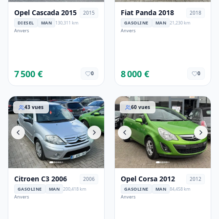
Opel Cascada 2015
Fiat Panda 2018
2015
2018
DIESEL
MAN
130,311 km
GASOLINE
MAN
21,230 km
Anvers
Anvers
7 500 €
8 000 €
0
0
Citroen C3 2006
Opel Corsa 2012
43
vues
60
vues
Citroen C3 2006
Opel Corsa 2012
2006
2012
GASOLINE
MAN
200,418 km
GASOLINE
MAN
84,458 km
Anvers
Anvers