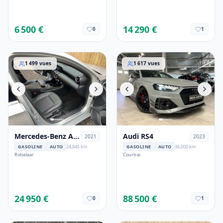
6 500 €
14 290 €
0
1
Mercedes-Benz A 250
Audi RS4
1 499
vues
1 617
vues
Mercedes-Benz A
Audi RS4
2021
2023
250
GASOLINE
AUTO
24,845 km
GASOLINE
AUTO
36,000 km
Rotselaar
Courtrai
24 950 €
88 500 €
0
1