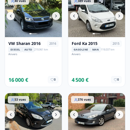
40
vues
389
vues
VW Sharan 2016
Ford Ka 2015
2016
2015
DIESEL
AUTO
219,961 km
GASOLINE
MAN
119,037 km
Anvers
Anvers
16 000 €
4 500 €
0
0
Ford C-MAX 2014
Peugeot 407 2008
53
vues
376
vues