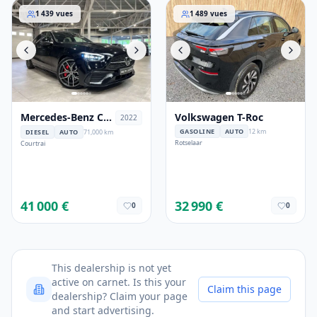
Mercedes-Benz C 220
Volkswagen T-Roc
1 439
vues
1 489
vues
Mercedes-Benz C
Volkswagen T-Roc
2022
220
GASOLINE
AUTO
12 km
DIESEL
AUTO
71,000 km
Rotselaar
Courtrai
41 000 €
32 990 €
0
0
This dealership is not yet
active on carnet. Is this your
Claim this page
dealership? Claim your page
and start advertising.