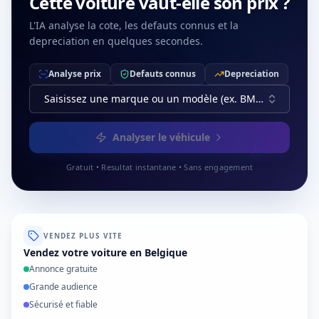
Cette voiture vaut-elle son prix ?
L'IA analyse la cote, les defauts connus et la
depreciation en quelques secondes.
Analyse prix
Defauts connus
Depreciation
Saisissez une marque ou un modèle (ex. BMW, Série 3)
Analyser le véhicule
Gratuit • Resultat instantane • Sans engagement
VENDEZ PLUS VITE
Vendez votre voiture en Belgique
Annonce gratuite
Grande audience
Sécurisé et fiable