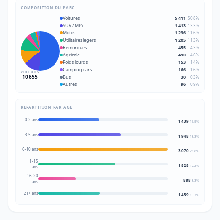
COMPOSITION DU PARC
Voitures
5 411
50.8
%
SUV / MPV
1 413
13.3
%
Motos
1 236
11.6
%
Utilitaires legers
1 205
11.3
%
Remorques
455
4.3
%
Agricole
490
4.6
%
Poids lourds
153
1.4
%
Camping-cars
166
1.6
%
VEHICULES
10 655
Bus
30
0.3
%
Autres
96
0.9
%
REPARTITION PAR AGE
0-2 ans
1 439
13.5
%
3-5 ans
1 948
18.3
%
6-10 ans
3 070
28.8
%
11-15
1 828
17.2
%
ans
16-20
888
8.3
%
ans
21+ ans
1 459
13.7
%