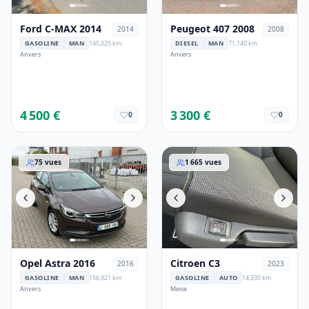
Ford C-MAX 2014
Peugeot 407 2008
2014
2008
GASOLINE
MAN
145,025 km
DIESEL
MAN
71,140 km
Anvers
Anvers
4 500 €
3 300 €
0
0
Opel Astra 2016
Citroen C3
75
vues
1 665
vues
Opel Astra 2016
Citroen C3
2016
2023
GASOLINE
MAN
156,921 km
GASOLINE
AUTO
14,330 km
Anvers
Meise