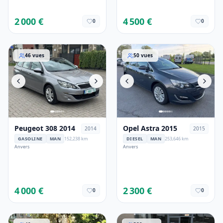
2 000 €
4 500 €
0
0
Peugeot 308 2014
Opel Astra 2015
46
vues
50
vues
Peugeot 308 2014
Opel Astra 2015
2014
2015
GASOLINE
MAN
152,238 km
DIESEL
MAN
253,646 km
Anvers
Anvers
4 000 €
2 300 €
0
0
VW Sharan 2016
Ford Ka 2015