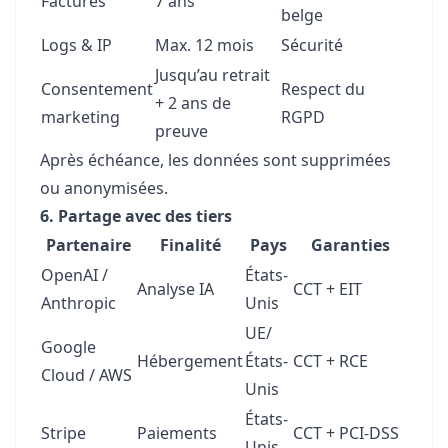
Factures
7 ans
belge
Logs & IP
Max. 12 mois
Sécurité
Jusqu’au retrait
Consentement
Respect du
+ 2 ans de
marketing
RGPD
preuve
Après échéance, les données sont supprimées
ou anonymisées.
6. Partage avec des tiers
Partenaire
Finalité
Pays
Garanties
OpenAI /
États-
Analyse IA
CCT + EIT
Anthropic
Unis
UE/
Google
Hébergement
États-
CCT + RCE
Cloud / AWS
Unis
États-
Stripe
Paiements
CCT + PCI-DSS
Unis