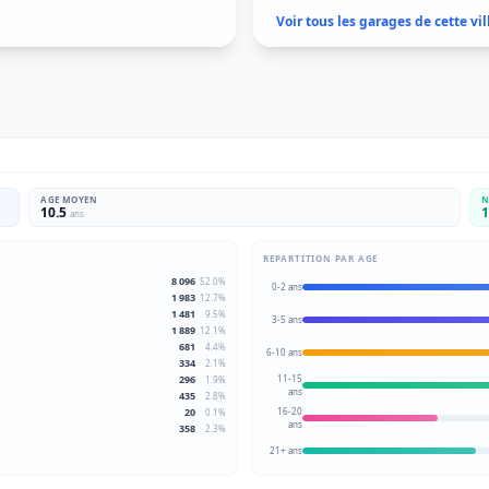
Voir tous les garages de cette vil
AGE MOYEN
N
10.5
1
ans
REPARTITION PAR AGE
8 096
52.0
%
0-2 ans
1 983
12.7
%
1 481
9.5
%
3-5 ans
1 889
12.1
%
681
4.4
%
6-10 ans
334
2.1
%
296
11-15
1.9
%
ans
435
2.8
%
20
16-20
0.1
%
ans
358
2.3
%
21+ ans