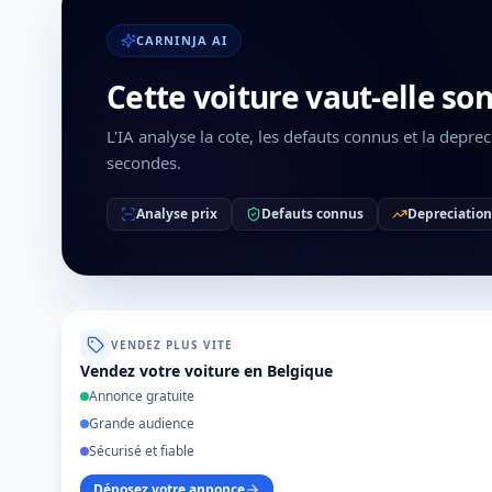
CARNINJA AI
Cette voiture vaut-elle son
L'IA analyse la cote, les defauts connus et la depre
secondes.
Analyse prix
Defauts connus
Depreciation
VENDEZ PLUS VITE
Vendez votre voiture en Belgique
Annonce gratuite
Grande audience
Sécurisé et fiable
Déposez votre annonce