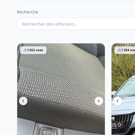
Recherche
Citroen C3
Peugeot 2
1 652
vues
1 354
vu