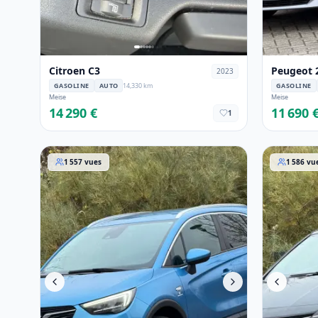
Citroen C3
Peugeot 
2023
GASOLINE
AUTO
14,330 km
GASOLINE
Meise
Meise
14 290 €
11 690 
1
Opel Crossland X 2019
Opel Astr
1 557
vues
1 586
vu