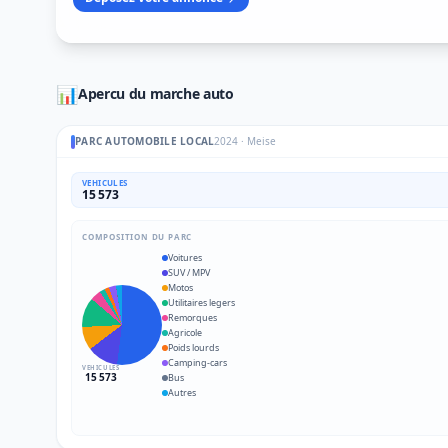
📊
Apercu du marche auto
PARC AUTOMOBILE LOCAL
2024
·
Meise
VEHICULES
15 573
COMPOSITION DU PARC
Voitures
SUV / MPV
Motos
Utilitaires legers
Remorques
Agricole
Poids lourds
Camping-cars
VEHICULES
15 573
Bus
Autres