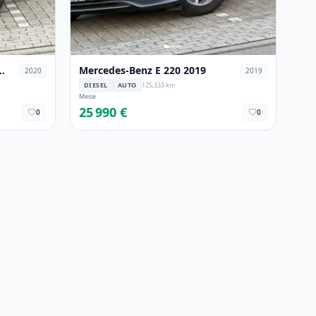
Mercedes-Benz E 220 2019
2020
2019
DIESEL
AUTO
125,333 km
Meise
25 990 €
0
0