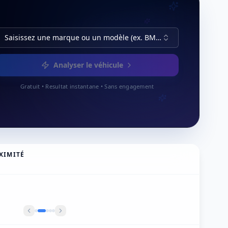
Saisissez une marque ou un modèle (ex. BMW, Série 3)
Analyser le véhicule
Gratuit • Resultat instantane • Sans engagement
XIMITÉ
 Specialist Citroën/Peugeot