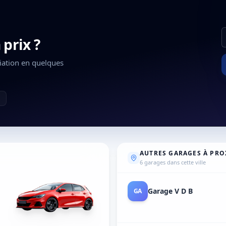
 prix ?
ciation en quelques
AUTRES GARAGES À PRO
6 garages dans cette ville
Garage Van Den Broeck
GA