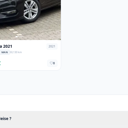
a 2021
2021
MAN
50,130 km
€
0
eise ?