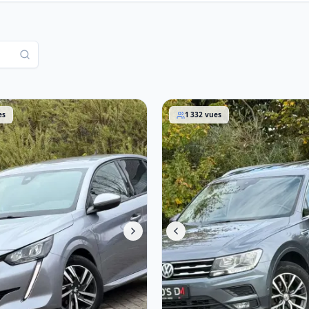
08
Volkswagen Tiguan Allspace
es
1 332
vues