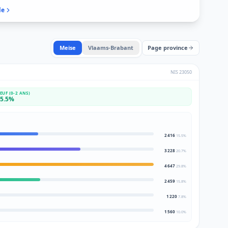
le
Meise
Vlaams-Brabant
Page province
NIS
23050
EUF (0-2 ANS)
5.5
%
2 416
15.5
%
3 228
20.7
%
4 647
29.8
%
2 459
15.8
%
1 220
7.8
%
1 560
10.0
%