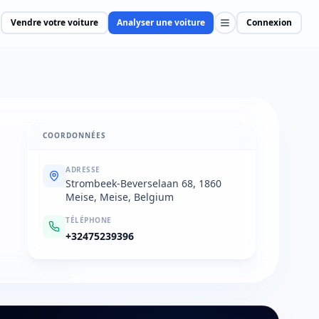
Vendre votre voiture
Analyser une voiture
Connexion
COORDONNÉES
ADRESSE
Strombeek-Beverselaan 68, 1860
Meise, Meise, Belgium
TÉLÉPHONE
+32475239396