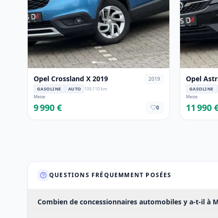
Opel Crossland X 2019
Opel Astr
2019
GASOLINE
AUTO
109,110 km
GASOLINE
Meise
Meise
9 990 €
11 990 
0
QUESTIONS FRÉQUEMMENT POSÉES
Combien de concessionnaires automobiles y a-t-il à M