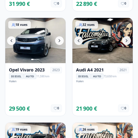
31 990 €
22 890 €
0
0
Opel Vivaro 2023
Audi A4 2021
18
vues
32
vues
Opel Vivaro 2023
Audi A4 2021
2023
2021
DIESEL
AUTO
11,590 km
DIESEL
AUTO
73,658 km
Halen
Halen
29 500 €
21 900 €
0
0
Mercedes-Benz Marco Polo 2021
BMW 3er-Reihe 2021
19
vues
26
vues