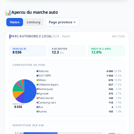
📊
Apercu du marche auto
Halen
Limburg
Page province
PARC AUTOMOBILE LOCAL
2024
·
Halen
NIS
71020
VEHICULES
AGE MOYEN
NEUF (0-2 ANS)
8 036
12.3
12.8
%
ans
COMPOSITION DU PARC
Voitures
4 086
50.8
%
SUV / MPV
1 058
13.2
%
Motos
878
10.9
%
Utilitaires legers
927
11.5
%
Remorques
336
4.2
%
Agricole
375
4.7
%
Poids lourds
149
1.9
%
Camping-cars
118
1.5
%
VEHICULES
8 036
Bus
4
0.0
%
Autres
105
1.3
%
REPARTITION PAR AGE
0-2 ans
1 027