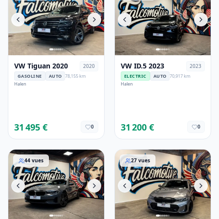
VW Tiguan 2020
VW ID.5 2023
2020
2023
GASOLINE
AUTO
78,155 km
ELECTRIC
AUTO
70,917 km
Halen
Halen
31 495 €
31 200 €
0
0
BMW 5er-Reihe 2021
BMW 3er-Reihe 2023
44
vues
27
vues