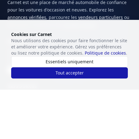
Carnet est une place de marché automobile de confiance
pour les voitures d'occasion et neuves. Explorez les
annonces vérifiées
, parcourez les
vendeurs particuliers
ou
découvrez l'inventaire des
garages locaux
.
Cookies sur Carnet
Nous utilisons des cookies pour faire fonctionner le site
MARCHÉ
et améliorer votre expérience. Gérez vos préférences
Voir les voitures
ou lisez notre politique de cookies.
Politique de cookies
.
Annonces privées
Essentiels uniquement
Garages
Vendre votre voiture
Tout accepter
RESSOURCES
Blog
Dernières annonces
Analyse automobile
LANGUE
Choisissez votre langue préférée.