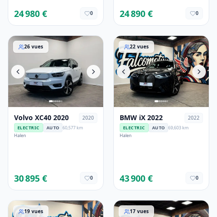
24 980 €
24 890 €
0
0
Volvo XC40 2020
BMW iX 2022
26
vues
22
vues
Volvo XC40 2020
BMW iX 2022
2020
2022
ELECTRIC
AUTO
60,577 km
ELECTRIC
AUTO
69,603 km
Halen
Halen
30 895 €
43 900 €
0
0
VW Tiguan 2020
VW ID.5 2023
19
vues
17
vues