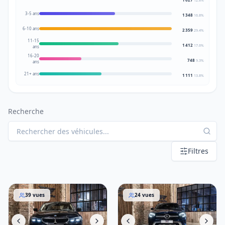
12.8
%
3-5 ans
1 348
16.8
%
6-10 ans
2 359
29.4
%
11-15
1 412
17.6
%
ans
16-20
748
9.3
%
ans
21+ ans
1 111
13.8
%
Recherche
Filtres
BMW 3er-Reihe 2021
Mercedes-Benz GLC 2021
39
vues
24
vues