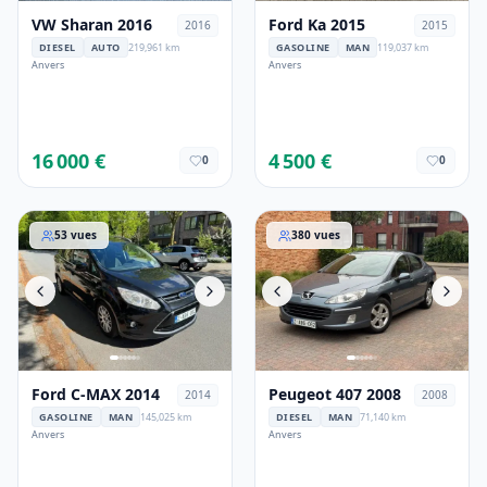
VW Sharan 2016
Ford Ka 2015
2016
2015
DIESEL
AUTO
219,961 km
GASOLINE
MAN
119,037 km
Anvers
Anvers
16 000 €
4 500 €
0
0
Ford C-MAX 2014
Peugeot 407 2008
53
vues
380
vues
Ford C-MAX 2014
Peugeot 407 2008
2014
2008
GASOLINE
MAN
145,025 km
DIESEL
MAN
71,140 km
Anvers
Anvers