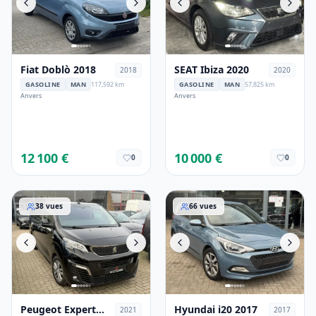
Fiat Doblò 2018
SEAT Ibiza 2020
2018
2020
GASOLINE
MAN
117,592 km
GASOLINE
MAN
57,825 km
Anvers
Anvers
12 100 €
10 000 €
0
0
Peugeot Expert 2021
Hyundai i20 2017
38
vues
66
vues
Peugeot Expert
Hyundai i20 2017
2021
2017