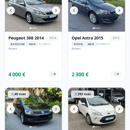
Peugeot 308 2014
Opel Astra 2015
2014
2015
GASOLINE
MAN
152,238 km
DIESEL
MAN
253,646 km
Anvers
Anvers
4 000 €
2 300 €
0
0
VW Sharan 2016
Ford Ka 2015
40
vues
393
vues