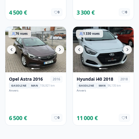
4 500 €
3 300 €
0
0
Opel Astra 2016
Hyundai i40 2018
76
vues
1 330
vues
Opel Astra 2016
Hyundai i40 2018
2016
2018
GASOLINE
MAN
156,921 km
GASOLINE
MAN
96,135 km
Anvers
Anvers
6 500 €
11 000 €
0
1