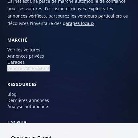
Carnet est une place de marché automobile de confiance
pour les voitures d'occasion et neuves. Explorez les
annonces vérifiées
, parcourez les
vendeurs particuliers
ou
découvrez l'inventaire des
garages locaux
.
MARCHÉ
Voir les voitures
Annonces privées
Garages
Vendre votre voiture
RESSOURCES
Blog
Dernières annonces
Analyse automobile
LANGUE
Choisissez votre langue préférée.
Cookies sur Carnet