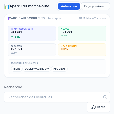
📊
Apercu du marche auto
Antwerpen
Page province
MARCHE AUTOMOBILE
2024
·
Antwerpen
SPF Mobilité et Transports
IMMATRICULATIONS
NEUVES
254 754
101 901
40.0
%
+
2.8
%
OCCASION
EV & HYBRIDE
152 853
0.0
%
60.0
%
MARQUES POPULAIRES
BMW
VOLKSWAGEN, VW
PEUGEOT
Recherche
Filtres