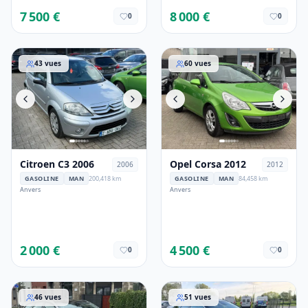
7 500 €
8 000 €
0
0
Citroen C3 2006
Opel Corsa 2012
43
vues
60
vues
Citroen C3 2006
Opel Corsa 2012
2006
2012
GASOLINE
MAN
200,418 km
GASOLINE
MAN
84,458 km
Anvers
Anvers
2 000 €
4 500 €
0
0
Peugeot 308 2014
Opel Astra 2015
46
vues
51
vues