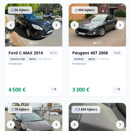
Ford C-MAX 2014
Peugeot 407 2008
56
kijkers
404
kijkers
Ford C-MAX 2014
Peugeot 407 2008
2014
2008
GASOLINE
MAN
145,025 km
DIESEL
MAN
71,140 km
Antwerpen
Antwerpen
4 500 €
3 300 €
0
0
Opel Astra 2016
Citroen C3
78
kijkers
1.669
kijkers