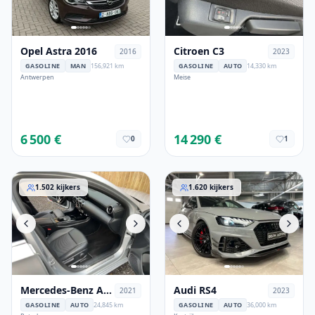
Opel Astra 2016
Citroen C3
2016
2023
GASOLINE
MAN
156,921 km
GASOLINE
AUTO
14,330 km
Antwerpen
Meise
6 500 €
14 290 €
0
1
Mercedes-Benz A 250
Audi RS4
1.502
kijkers
1.620
kijkers
Mercedes-Benz A
Audi RS4
2021
2023
250
GASOLINE
AUTO
24,845 km
GASOLINE
AUTO
36,000 km