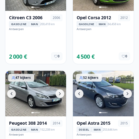
Citroen C3 2006
Opel Corsa 2012
2006
2012
GASOLINE
MAN
200,418 km
GASOLINE
MAN
84,458 km
Antwerpen
Antwerpen
2 000 €
4 500 €
0
0
Peugeot 308 2014
Opel Astra 2015
47
kijkers
52
kijkers
Peugeot 308 2014
Opel Astra 2015
2014
2015
GASOLINE
MAN
152,238 km
DIESEL
MAN
253,646 km
Antwerpen
Antwerpen