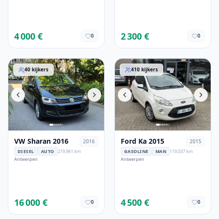
4 000 €
2 300 €
0
0
VW Sharan 2016
Ford Ka 2015
40
kijkers
410
kijkers
VW Sharan 2016
Ford Ka 2015
2016
2015
DIESEL
AUTO
219,961 km
GASOLINE
MAN
119,037 km
Antwerpen
Antwerpen
16 000 €
4 500 €
0
0