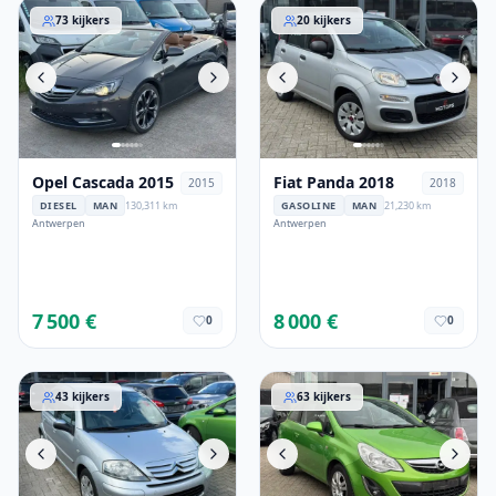
Opel Cascada 2015
Fiat Panda 2018
73
kijkers
20
kijkers
Opel Cascada 2015
Fiat Panda 2018
2015
2018
DIESEL
MAN
130,311 km
GASOLINE
MAN
21,230 km
Antwerpen
Antwerpen
7 500 €
8 000 €
0
0
Citroen C3 2006
Opel Corsa 2012
43
kijkers
63
kijkers