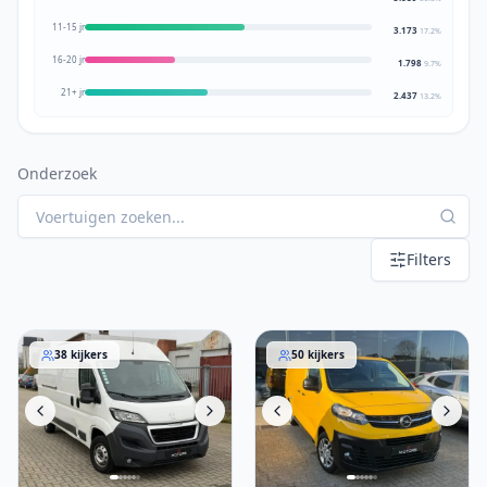
11-15 jr
3.173
17.2
%
16-20 jr
1.798
9.7
%
21+ jr
2.437
13.2
%
Onderzoek
Filters
Peugeot Boxer 2016
Opel Vivaro 2021
38
kijkers
50
kijkers