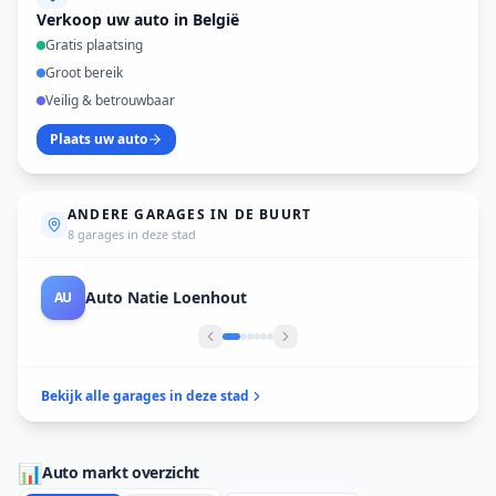
Verkoop uw auto in België
Gratis plaatsing
Groot bereik
Veilig & betrouwbaar
Plaats uw auto
ANDERE GARAGES IN DE BUURT
8 garages in deze stad
Auto’s Marc De Meester
AU
Bekijk alle garages in deze stad
📊
Auto markt overzicht