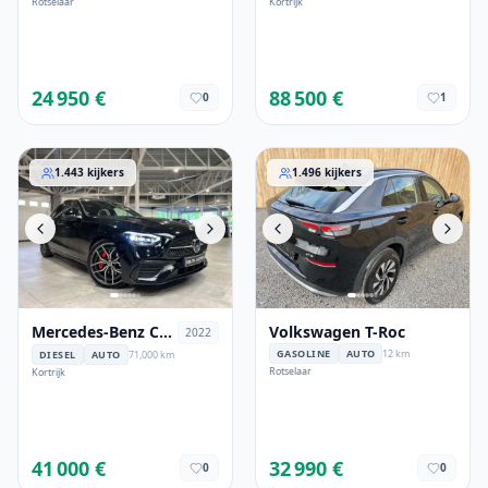
Rotselaar
Kortrijk
24 950 €
88 500 €
0
1
Mercedes-Benz C 220
Volkswagen T-Roc
1.443
kijkers
1.496
kijkers
Mercedes-Benz C
Volkswagen T-Roc
2022
220
GASOLINE
AUTO
12 km
DIESEL
AUTO
71,000 km
Rotselaar
Kortrijk
41 000 €
32 990 €
0
0