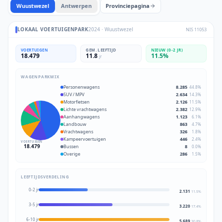
Wuustwezel
Antwerpen
Provinciepagina
LOKAAL VOERTUIGENPARK
2024
·
Wuustwezel
NIS
11053
VOERTUIGEN
GEM. LEEFTIJD
NIEUW (0-2 JR)
18.479
11.8
11.5
%
jr
WAGENPARKMIX
Personenwagens
8.285
44.8
%
SUV / MPV
2.634
14.3
%
Motorfietsen
2.126
11.5
%
Lichte vrachtwagens
2.382
12.9
%
Aanhangwagens
1.123
6.1
%
Landbouw
863
4.7
%
Vrachtwagens
326
1.8
%
Kampeervoertuigen
446
2.4
%
VOERTUIGEN
18.479
Bussen
8
0.0
%
Overige
286
1.5
%
LEEFTIJDSVERDELING
0-2 jr
2.131
11.5
%
3-5 jr
3.220
17.4
%
6-10 jr
5.689
30.8
%