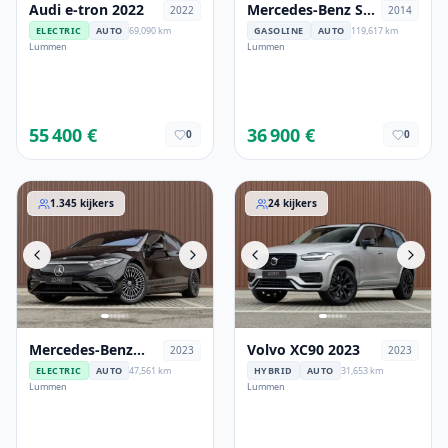
Audi e-tron 2022
Mercedes-Benz SL
2022
2014
400 2014
ELECTRIC
AUTO
69,090 km
GASOLINE
AUTO
119,617 km
Lummen
Lummen
55 400 €
36 900 €
0
0
Mercedes-Benz EQS 2023
Volvo XC90 2023
1.345
kijkers
24
kijkers
Mercedes-Benz
Volvo XC90 2023
2023
2023
EQS 2023
ELECTRIC
AUTO
47,561 km
HYBRID
AUTO
31,653 km
Lummen
Lummen