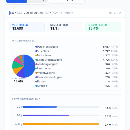
LOKAAL VOERTUIGENPARK
2024
·
Lummen
NIS
71037
VOERTUIGEN
GEM. LEEFTIJD
NIEUW (0-2 JR)
13.699
11.1
13.4
%
jr
WAGENPARKMIX
Personenwagens
6.667
48.7
%
SUV / MPV
1.747
12.8
%
Motorfietsen
1.307
9.5
%
Lichte vrachtwagens
1.726
12.6
%
Aanhangwagens
946
6.9
%
Landbouw
360
2.6
%
Vrachtwagens
497
3.6
%
Kampeervoertuigen
268
2.0
%
VOERTUIGEN
13.699
Bussen
5
0.0
%
Overige
176
1.3
%
LEEFTIJDSVERDELING
0-2 jr
1.837
13.4
%
3-5 jr
2.522
18.4
%
6-10 jr
4.125
30.1
%