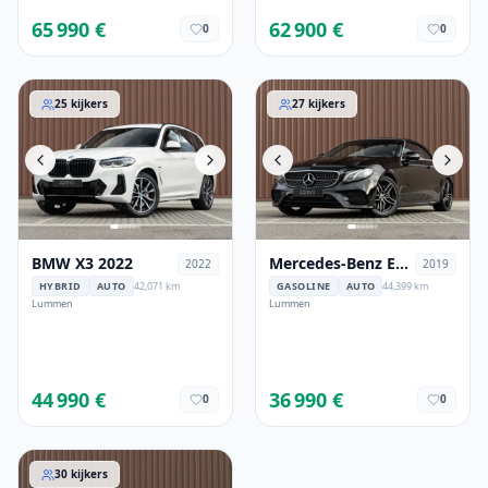
65 990 €
62 900 €
0
0
BMW X3 2022
Mercedes-Benz E 200 2019
25
kijkers
27
kijkers
BMW X3 2022
Mercedes-Benz E
2022
2019
200 2019
HYBRID
AUTO
42,071 km
GASOLINE
AUTO
44,399 km
Lummen
Lummen
44 990 €
36 990 €
0
0
Audi A6 2020
30
kijkers