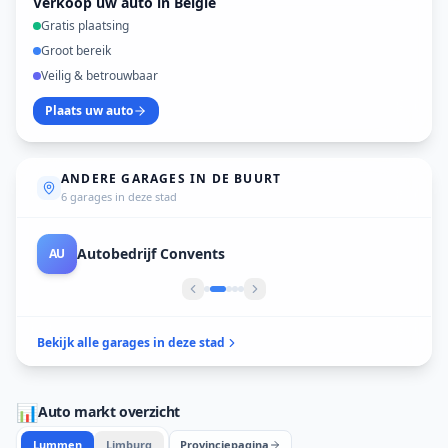
Verkoop uw auto in België
Gratis plaatsing
Groot bereik
Veilig & betrouwbaar
Plaats uw auto
ANDERE GARAGES IN DE BUURT
6 garages in deze stad
Autobedrijf Convents
AU
Bekijk alle garages in deze stad
📊
Auto markt overzicht
Lummen
Limburg
Provinciepagina