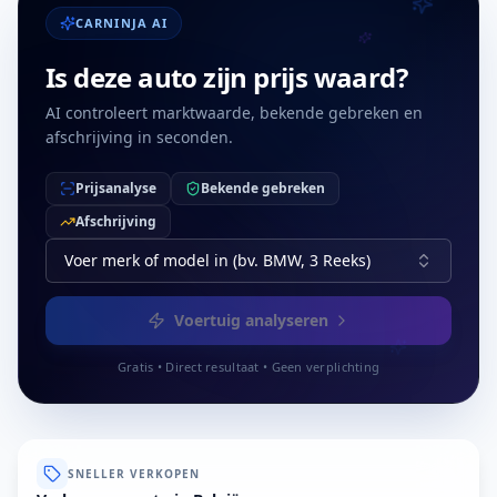
CARNINJA AI
Is deze auto zijn prijs waard?
AI controleert marktwaarde, bekende gebreken en
afschrijving in seconden.
Prijsanalyse
Bekende gebreken
Afschrijving
Voer merk of model in (bv. BMW, 3 Reeks)
Voertuig analyseren
Gratis • Direct resultaat • Geen verplichting
SNELLER VERKOPEN