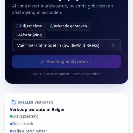
AI controleert marktwaarde, bekende gebreken en
afschrijving in seconden.
Prijsanalyse
Bekende gebreken
Afschrijving
Voer merk of model in (bv. BMW, 3 Reeks)
Voertuig analyseren
Gratis • Direct resultaat • Geen verplichting
SNELLER VERKOPEN
Verkoop uw auto in België
Gratis plaatsing
Groot bereik
Veilig & betrouwbaar