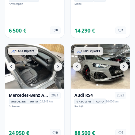
Antwerpen
Meise
6 500 €
14 290 €
0
1
Mercedes-Benz A 250
Audi RS4
1.483
kijkers
1.601
kijkers
Mercedes-Benz A
Audi RS4
2021
2023
250
GASOLINE
AUTO
24,845 km
GASOLINE
AUTO
36,000 km
Rotselaar
Kortrijk
24 950 €
88 500 €
0
1