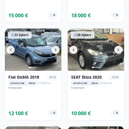
15 000 €
18 000 €
0
0
Fiat Doblò 2018
SEAT Ibiza 2020
33
kijkers
38
kijkers
Fiat Doblò 2018
SEAT Ibiza 2020
2018
2020
GASOLINE
MAN
117,592 km
GASOLINE
MAN
57,825 km
Antwerpen
Antwerpen
12 100 €
10 000 €
0
0