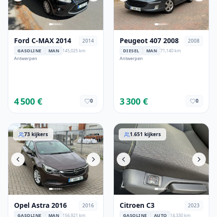
Ford C-MAX 2014
Peugeot 407 2008
2014
2008
GASOLINE
MAN
145,025 km
DIESEL
MAN
71,140 km
Antwerpen
Antwerpen
4 500 €
3 300 €
0
0
Opel Astra 2016
Citroen C3
73
kijkers
1.651
kijkers
Opel Astra 2016
Citroen C3
2016
2023
GASOLINE
MAN
156,921 km
GASOLINE
AUTO
14,330 km