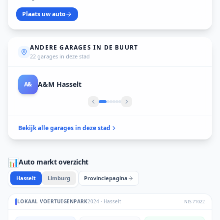
Plaats uw auto
ANDERE GARAGES IN DE BUURT
22 garages in deze stad
ATL Cars
AT
Bekijk alle garages in deze stad
📊
Auto markt overzicht
Hasselt
Limburg
Provinciepagina
LOKAAL VOERTUIGENPARK
2024
·
Hasselt
NIS
71022