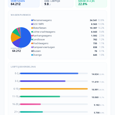
VOERTUIGEN
GEM. LEEFTIJD
NIEUW (0-2 JR)
64.212
9.8
22.8
%
jr
WAGENPARKMIX
Personenwagens
34.541
53.8
%
SUV / MPV
8.563
13.3
%
Motorfietsen
10.397
16.2
%
Lichte vrachtwagens
6.043
9.4
%
Aanhangwagens
1.592
2.5
%
Landbouw
782
1.2
%
Vrachtwagens
735
1.1
%
Kampeervoertuigen
838
1.3
%
VOERTUIGEN
64.212
Bussen
76
0.1
%
Overige
645
1.0
%
LEEFTIJDSVERDELING
0-2 jr
14.624
22.8
%
3-5 jr
11.419
17.8
%
6-10 jr
16.991
26.5
%
11-15 jr
10.060
15.7
%
16-20 jr
5.182
8.1
%
21+ jr
5.708
8.9
%