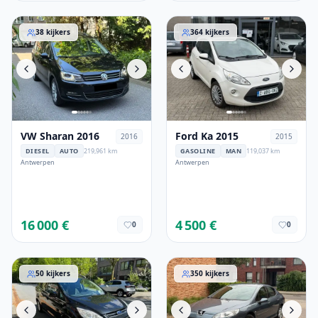
VW Sharan 2016
Ford Ka 2015
38
kijkers
364
kijkers
VW Sharan 2016
Ford Ka 2015
2016
2015
DIESEL
AUTO
219,961 km
GASOLINE
MAN
119,037 km
Antwerpen
Antwerpen
16 000 €
4 500 €
0
0
Ford C-MAX 2014
Peugeot 407 2008
50
kijkers
350
kijkers