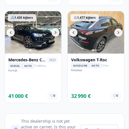
Mercedes-Benz C 220
Volkswagen T-Roc
1.420
kijkers
1.477
kijkers
Mercedes-Benz C
Volkswagen T-Roc
2022
220
GASOLINE
AUTO
12 km
DIESEL
AUTO
71,000 km
Rotselaar
Kortrijk
41 000 €
32 990 €
0
0
This dealership is not yet
active on carnet. Is this your