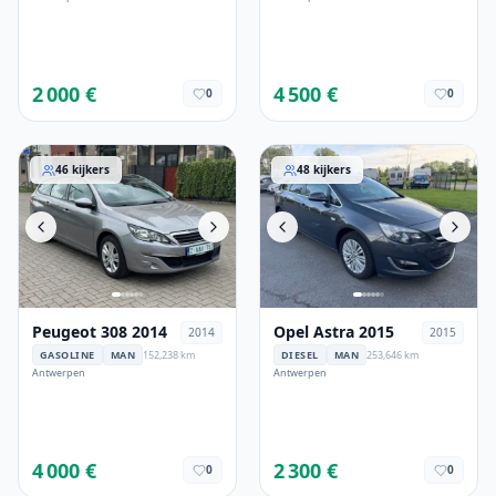
2 000 €
4 500 €
0
0
Peugeot 308 2014
Opel Astra 2015
46
kijkers
48
kijkers
Peugeot 308 2014
Opel Astra 2015
2014
2015
GASOLINE
MAN
152,238 km
DIESEL
MAN
253,646 km
Antwerpen
Antwerpen
4 000 €
2 300 €
0
0