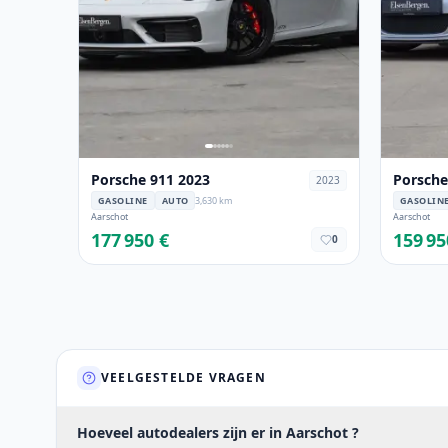
Porsche 911 2023
Porsche
2023
GASOLINE
AUTO
3,630 km
GASOLIN
Aarschot
Aarschot
177 950 €
159 95
0
VEELGESTELDE VRAGEN
Hoeveel autodealers zijn er in Aarschot ?