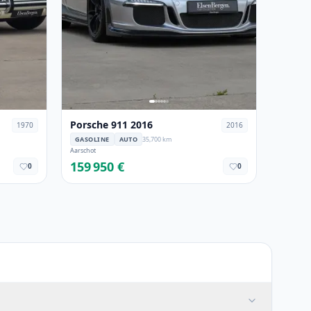
Porsche 911 2016
1970
2016
GASOLINE
AUTO
35,700 km
Aarschot
159 950 €
0
0