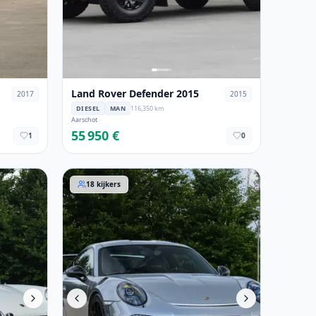
Land Rover Defender 2015
2017
2015
DIESEL
MAN
116,350 km
Aarschot
55 950 €
1
0
Porsche 911 2016
18
kijkers