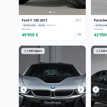
Ford F 150 2011
Porsch
2011
GASOLINE
AUTO
98,900 km
GASOLIN
Aarschot
Aarschot
49 950 €
43 950
0
BMW i8 2019
BMW X6 
1.409
kijkers
1.320