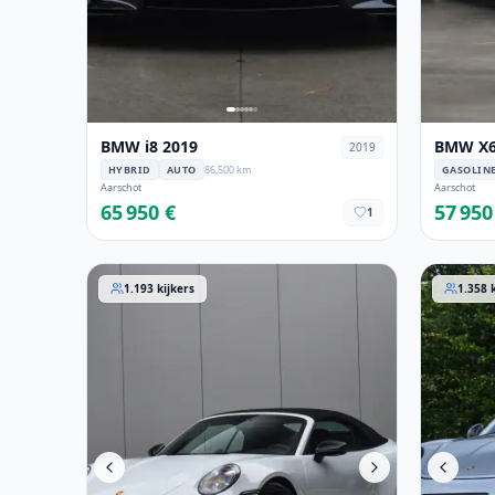
BMW i8 2019
BMW X6
2019
HYBRID
AUTO
86,500 km
GASOLIN
Aarschot
Aarschot
65 950 €
57 950
1
Porsche 911 2023
Porsche 
1.193
kijkers
1.358