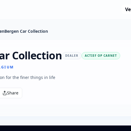
Ve
senBergen Car Collection
r Collection
DEALER
ACTIEF OP CARNET
LGIUM
 for the finer things in life
Share