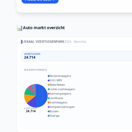
📊
Auto markt overzicht
LOKAAL VOERTUIGENPARK
2024
·
Aarschot
VOERTUIGEN
24.714
WAGENPARKMIX
Personenwagens
SUV / MPV
Motorfietsen
Lichte vrachtwagens
Aanhangwagens
Landbouw
Vrachtwagens
Kampeervoertuigen
VOERTUIGEN
24.714
Bussen
Overige