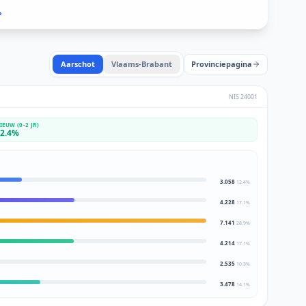
Aarschot
Vlaams-Brabant
Provinciepagina
NIS
24001
IEUW (0-2 JR)
2.4
%
3.058
12.4
%
4.228
17.1
%
7.141
28.9
%
4.214
17.1
%
2.535
10.3
%
3.478
14.1
%