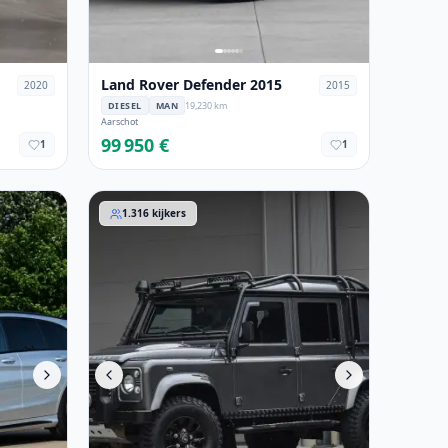
Land Rover Defender 2015
2020
2015
DIESEL
MAN
19,230 km
Aarschot
99 950 €
1
1
17
Land Rover Defender 2015
1.316
kijkers