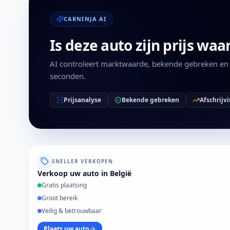
CARNINJA AI
Is deze auto zijn prijs waa
AI controleert marktwaarde, bekende gebreken en a
seconden.
Prijsanalyse
Bekende gebreken
Afschrijv
SNELLER VERKOPEN
Verkoop uw auto in België
Gratis plaatsing
Groot bereik
Veilig & betrouwbaar
Plaats uw auto