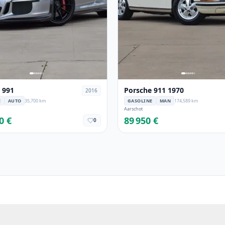
 991
Porsche 911 1970
2016
E
AUTO
35,700 km
GASOLINE
MAN
174,589 km
Aarschot
0 €
89 950 €
0