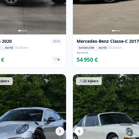
 2020
Mercedes-Benz Classe-C 2017
2020
E
AUTO
72,900 km
GASOLINE
AUTO
43,500 km
Aarschot
 €
54 950 €
0
991
Porsche 911 1970
kijkers
22
kijkers