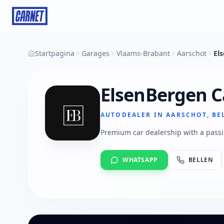
Startpagina
Garages
Vlaams-Brabant
Aarschot
El
ElsenBergen Ca
AUTODEALER IN AARSCHOT, BE
Premium car dealership with a passion
WHATSAPP
BELLEN