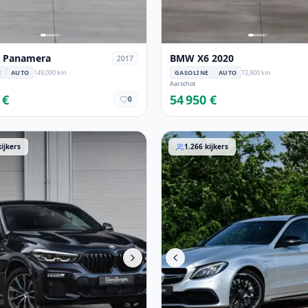
e Panamera
BMW X6 2020
2017
E
AUTO
149,000 km
GASOLINE
AUTO
72,900 km
Aarschot
 €
54 950 €
0
2020
Mercedes-Benz Classe-C 20
kijkers
1.266
kijkers