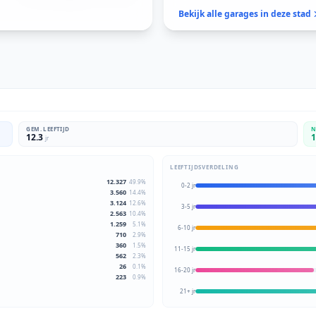
Bekijk alle garages in deze stad
GEM. LEEFTIJD
N
12.3
1
jr
LEEFTIJDSVERDELING
12.327
49.9
%
0-2 jr
3.560
14.4
%
3.124
12.6
%
3-5 jr
2.563
10.4
%
1.259
5.1
%
6-10 jr
710
2.9
%
360
1.5
%
11-15 jr
562
2.3
%
26
0.1
%
16-20 jr
223
0.9
%
21+ jr