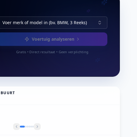
Voer merk of model in (bv. BMW, 3 Reeks)
Voertuig analyseren
Gratis • Direct resultaat • Geen verplichting
 BUURT