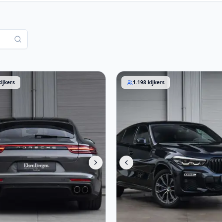
 Panamera
BMW X6 2020
kijkers
1.198
kijkers