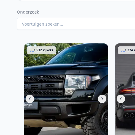
Onderzoek
Ford F 150 2011
Porsche
1.532
kijkers
1.374