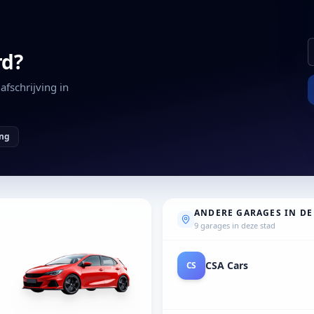
rd?
fschrijving in
ing
ANDERE GARAGES IN DE
9 garages in deze stad
Garage Feyaerts
GA