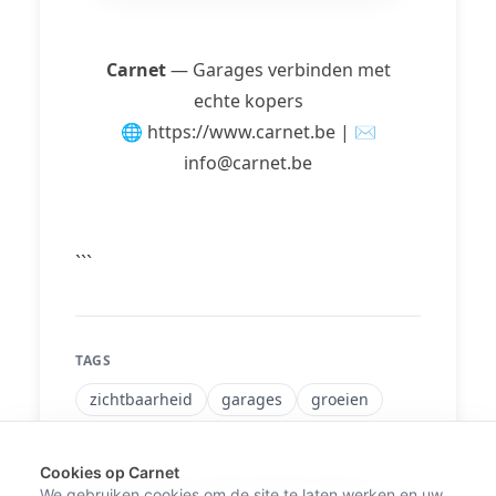
Carnet
— Garages verbinden met
echte kopers
🌐 https://www.carnet.be | ✉️
info@carnet.be
```
TAGS
zichtbaarheid
garages
groeien
Cookies op Carnet
Did you find this article helpful? Share it!
We gebruiken cookies om de site te laten werken en uw