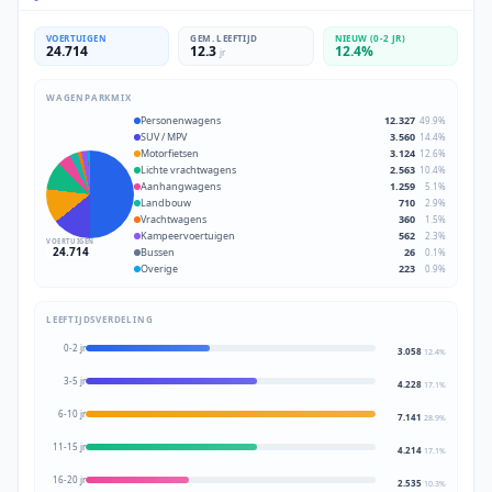
VOERTUIGEN
GEM. LEEFTIJD
NIEUW (0-2 JR)
24.714
12.3
12.4
%
jr
WAGENPARKMIX
Personenwagens
12.327
49.9
%
SUV / MPV
3.560
14.4
%
Motorfietsen
3.124
12.6
%
Lichte vrachtwagens
2.563
10.4
%
Aanhangwagens
1.259
5.1
%
Landbouw
710
2.9
%
Vrachtwagens
360
1.5
%
Kampeervoertuigen
562
2.3
%
VOERTUIGEN
24.714
Bussen
26
0.1
%
Overige
223
0.9
%
LEEFTIJDSVERDELING
0-2 jr
3.058
12.4
%
3-5 jr
4.228
17.1
%
6-10 jr
7.141
28.9
%
11-15 jr
4.214
17.1
%
16-20 jr
2.535
10.3
%