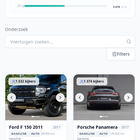
21+ jr
3.478
14.1
%
Onderzoek
Filters
Ford F 150 2011
Porsche Panamera
1.532
kijkers
1.374
kijkers
Ford F 150 2011
Porsche Panamera
2011
2017
GASOLINE
AUTO
98,900 km
GASOLINE
AUTO
149,000 km
Aarschot
Aarschot