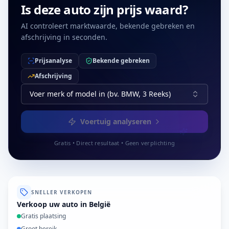
Is deze auto zijn prijs waard?
AI controleert marktwaarde, bekende gebreken en
afschrijving in seconden.
Prijsanalyse
Bekende gebreken
Afschrijving
Voer merk of model in (bv. BMW, 3 Reeks)
Voertuig analyseren
Gratis • Direct resultaat • Geen verplichting
SNELLER VERKOPEN
Verkoop uw auto in België
Gratis plaatsing
Groot bereik