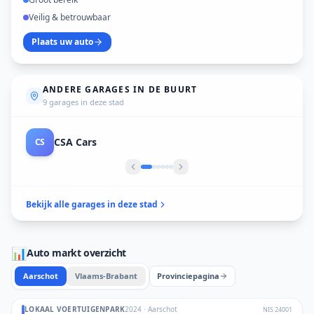
Veilig & betrouwbaar
Plaats uw auto
ANDERE GARAGES IN DE BUURT
9 garages in deze stad
Garage Feyaerts
GA
Bekijk alle garages in deze stad
📊
Auto markt overzicht
Aarschot
Vlaams-Brabant
Provinciepagina
LOKAAL VOERTUIGENPARK
2024
·
Aarschot
NIS
24001