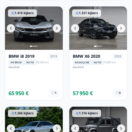
BMW i8 2019
BMW X6 2020
1.410
kijkers
1.321
kijkers
BMW i8 2019
BMW X6 2020
2019
2020
HYBRID
AUTO
86,500 km
GASOLINE
AUTO
72,900 km
Aarschot
Aarschot
65 950 €
57 950 €
1
0
Mercedes-Benz Classe-C 2017
Land Rover Defender 2015
1.266
kijkers
1.316
kijkers