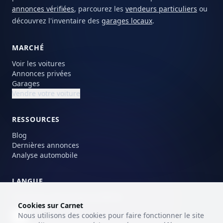
annonces vérifiées
, parcourez les
vendeurs particuliers
ou
découvrez l'inventaire des
garages locaux
.
MARCHÉ
Voir les voitures
Annonces privées
Garages
Vendre votre voiture
RESSOURCES
Blog
Dernières annonces
Analyse automobile
LANGUE
Choisissez votre langue préférée.
Cookies sur Carnet
Nous utilisons des cookies pour faire fonctionner le site
FR