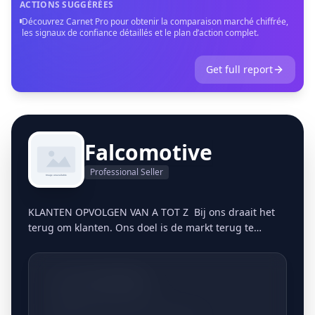
ACTIONS SUGGÉRÉES
Découvrez Carnet Pro pour obtenir la comparaison marché chiffrée,
les signaux de confiance détaillés et le plan d’action complet.
Get full report
Falcomotive
Professional Seller
KLANTEN OPVOLGEN VAN A TOT Z Bij ons draait het
terug om klanten. Ons doel is de markt terug te
bevoorraden op een persoonlijke, gestructureerde
manier. Vandaag de dag blijkt dit meer dan ooit een
gemis te zijn in de markt. Klanten zijn in veel
+3213661806
bedrijven nummers geworden en het vertrouwen in
dit marktsegment is in veel gevallen zoek. Door ons