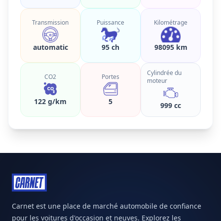
Transmission
Puissance
Kilométrage
automatic
95 ch
98095 km
Cylindrée du
CO2
Portes
moteur
122 g/km
5
999 cc
Carnet est une place de marché automobile de confiance
pour les voitures d'occasion et neuves. Explorez les