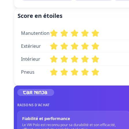
Score en étoiles
Manutention
Extérieur
Intérieur
Pneus
RAISONS D'ACHAT
Fiabilité et performance
Le VW Polo est reconnu pour sa durabilité et son efficacité,