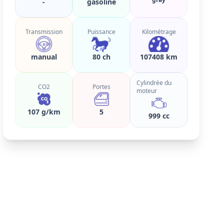
-
gasoline
Transmission
Puissance
Kilométrage
manual
80 ch
107408 km
Cylindrée du
CO2
Portes
moteur
107 g/km
5
999 cc