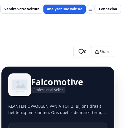
Vendre votre voiture
Analyser une voiture
Connexion
0
Share
Falcomotive
Professional Seller
KLANTEN OPVOLGEN VAN A TOT Z Bij ons draait
het terug om klanten. Ons doel is de markt terug
te bevoorraden op een persoonlijke,
gestructureerde manier. Vandaag de dag blijkt dit