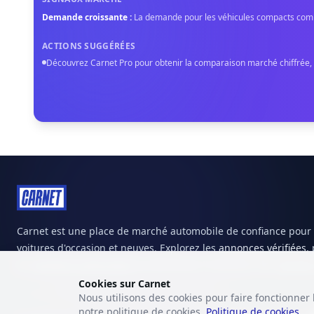
Demande croissante
:
La demande pour les véhicules compacts comme
ACTIONS SUGGÉRÉES
Découvrez Carnet Pro pour obtenir la comparaison marché chiffrée, le
Carnet est une place de marché automobile de confiance pour 
voitures d'occasion et neuves. Explorez les
annonces vérifiées
,
les
vendeurs particuliers
ou découvrez l'inventaire des
garages
Cookies sur Carnet
Nous utilisons des cookies pour faire fonctionner 
notre politique de cookies.
Politique de cookies
.