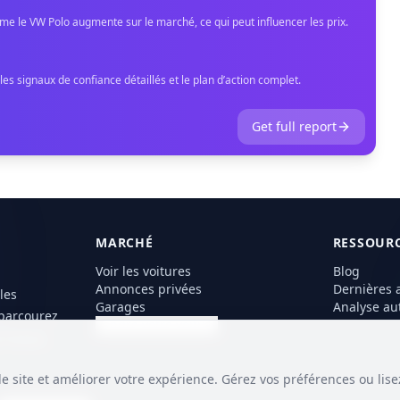
 le VW Polo augmente sur le marché, ce qui peut influencer les prix.
s signaux de confiance détaillés et le plan d’action complet.
Get full report
MARCHÉ
RESSOUR
Voir les voitures
Blog
Annonces privées
Dernières 
les
Garages
Analyse au
 parcourez
Vendre votre voiture
 locaux
.
le site et améliorer votre expérience. Gérez vos préférences ou lise