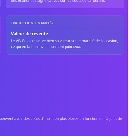
des économies significatives sur les coûts de carburant.
TRADUCTION FINANCIÈRE
Valeur de revente
Le VW Polo conserve bien sa valeur sur le marché de l'occasion,
ce qui en fait un investissement judicieux.
peuvent avoir des coûts d'entretien plus élevés en fonction de l'âge et de