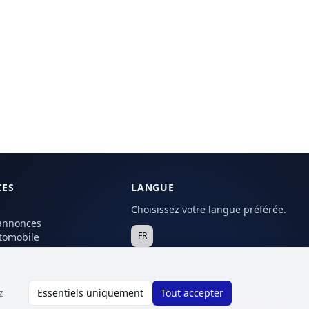
CES
LANGUE
Choisissez votre langue préférée.
annonces
FR
tomobile
z
Essentiels uniquement
Tout accepter