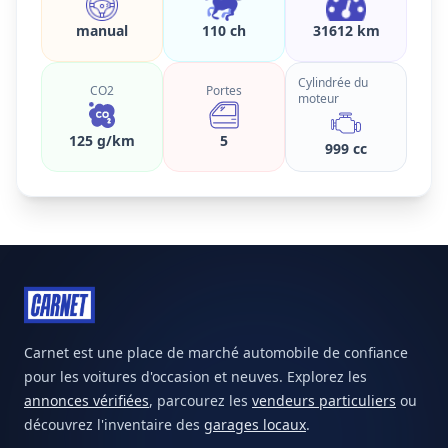
manual
110 ch
31612 km
Cylindrée du
CO2
Portes
moteur
125 g/km
5
999 cc
Carnet est une place de marché automobile de confiance
pour les voitures d'occasion et neuves. Explorez les
annonces vérifiées
, parcourez les
vendeurs particuliers
ou
découvrez l'inventaire des
garages locaux
.