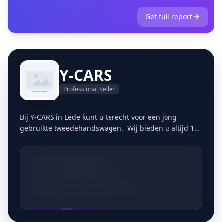
Get full report
Y-CARS
Professional Seller
Bij Y-CARS in Lede kunt u terecht voor een jong
gebruikte tweedehandswagen. Wij bieden u altijd 1
jaar garantie aan. Alle wagens zijn bovendien door
ons op kwaliteit gecontroleerd, zodat we zeker zijn dat
we enkel betrouwbare en goed onderhouden auto's
+32495269324
verkopen. Alle wagens zijn voorzien van een Car-Pass
en krijgen nog een onderhoud voor vertrek.
Grote Steenweg 100 9340 Lede