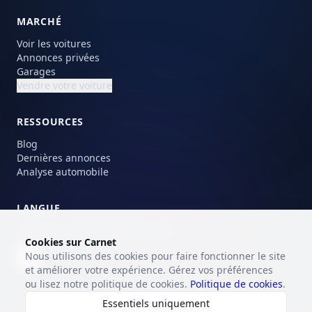
MARCHÉ
Voir les voitures
Annonces privées
Garages
Vendre votre voiture
RESSOURCES
Blog
Dernières annonces
Analyse automobile
LANGUE
Choisissez votre langue préférée.
Cookies sur Carnet
Nous utilisons des cookies pour faire fonctionner le site
FR
et améliorer votre expérience. Gérez vos préférences
ou lisez notre politique de cookies.
Politique de cookies
.
Essentiels uniquement