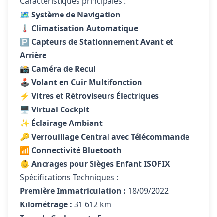
Caractéristiques principales :
🗺️
Système de Navigation
🌡️
Climatisation Automatique
🅿️
Capteurs de Stationnement Avant et
Arrière
📸
Caméra de Recul
🕹️
Volant en Cuir Multifonction
⚡
Vitres et Rétroviseurs Électriques
🖥️
Virtual Cockpit
✨
Éclairage Ambiant
🔑
Verrouillage Central avec Télécommande
📶
Connectivité Bluetooth
👶
Ancrages pour Sièges Enfant ISOFIX
Spécifications Techniques :
Première Immatriculation :
18/09/2022
Kilométrage :
31 612 km