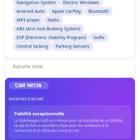
Navigation System
Electric Windows
Android Auto
Apple CarPlay
Bluetooth
MP3 player
Radio
ABS (Anti-lock Braking System)
ESP (Electronic Stability Program)
Isofix
Central locking
Parking Sensors
Aucune note
RAISONS D'ACHAT
Fiabilité exceptionnelle
La Volkswagen Golf est connue pour sa durabilité et sa fiabilité,
ce qui en fait un excellent choix pour les acheteurs à la
recherche d'un véhicule à long terme.