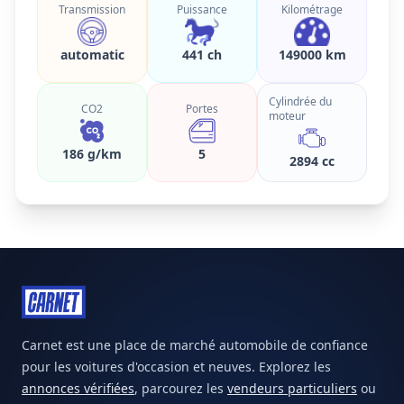
Transmission
Puissance
Kilométrage
automatic
441 ch
149000 km
Cylindrée du
CO2
Portes
moteur
186 g/km
5
2894 cc
Carnet est une place de marché automobile de confiance
pour les voitures d'occasion et neuves. Explorez les
annonces vérifiées
, parcourez les
vendeurs particuliers
ou