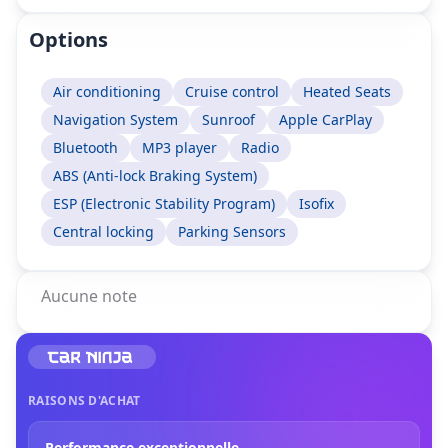
Options
Air conditioning
Cruise control
Heated Seats
Navigation System
Sunroof
Apple CarPlay
Bluetooth
MP3 player
Radio
ABS (Anti-lock Braking System)
ESP (Electronic Stability Program)
Isofix
Central locking
Parking Sensors
Aucune note
RAISONS D'ACHAT
Performance exceptionnelle