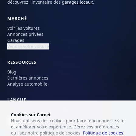
découvrez l'inventaire des
garages locaux
.
MARCHÉ
Voir les voitures
Annonces privées
Garages
Vendre votre voiture
RESSOURCES
Blog
Dernières annonces
Analyse automobile
LANGUE
Choisissez votre langue préférée.
Cookies sur Carnet
Nous utilisons des cookies pour faire fonctionner le site
FR
et améliorer votre expérience. Gérez vos préférences
ou lisez notre politique de cookies.
Politique de cookies
.