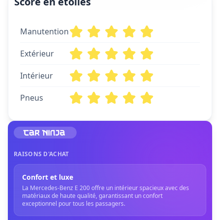
Score en étoiles
Manutention
Extérieur
Intérieur
Pneus
RAISONS D'ACHAT
Confort et luxe
La Mercedes-Benz E 200 offre un intérieur spacieux avec des
matériaux de haute qualité, garantissant un confort
exceptionnel pour tous les passagers.