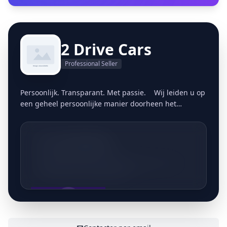
2 Drive Cars
Professional Seller
Persoonlijk. Transparant. Met passie. ​ Wij leiden u op
een geheel persoonlijke manier doorheen het
verkoopsproces. Dit doen we in alle transparantie en
mét passie voor ons vak. Uw tevredenheid, daar draait
het om. ​ Elke wagen wordt geleverd met
+32470053456
tweedehandsrapport, Car-pass en 1 jaar garantie.
Businesspark Laar 26 Bosstraat 46 - 006
3560 Lummen Belgique
AFFICHER LE CONTACT