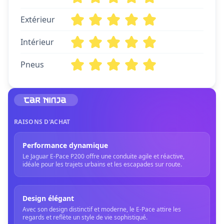
Extérieur
Intérieur
Pneus
RAISONS D'ACHAT
Performance dynamique
Le Jaguar E-Pace P200 offre une conduite agile et réactive,
idéale pour les trajets urbains et les escapades sur route.
Design élégant
Avec son design distinctif et moderne, le E-Pace attire les
regards et reflète un style de vie sophistiqué.