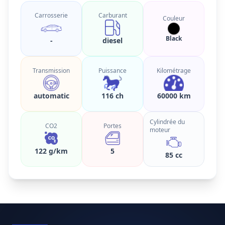
Carrosserie
Carburant
Couleur
Black
-
diesel
Transmission
Puissance
Kilométrage
automatic
116 ch
60000 km
Cylindrée du
CO2
Portes
moteur
122 g/km
5
85 cc