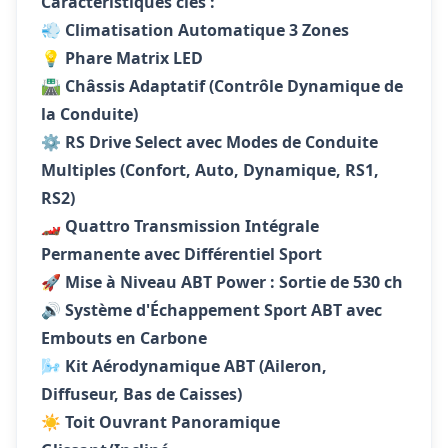
Caractéristiques clés :
💨
Climatisation Automatique 3 Zones
💡
Phare Matrix LED
🛣️
Châssis Adaptatif (Contrôle Dynamique de
la Conduite)
⚙️
RS Drive Select avec Modes de Conduite
Multiples (Confort, Auto, Dynamique, RS1,
RS2)
🏎️
Quattro Transmission Intégrale
Permanente avec Différentiel Sport
🚀
Mise à Niveau ABT Power : Sortie de 530 ch
🔊
Système d'Échappement Sport ABT avec
Embouts en Carbone
🌬️
Kit Aérodynamique ABT (Aileron,
Diffuseur, Bas de Caisses)
☀️
Toit Ouvrant Panoramique