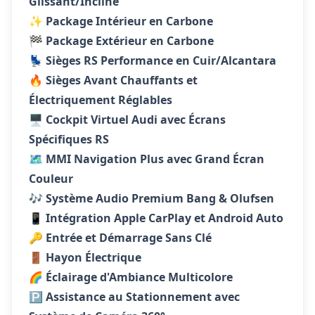
Glissant/Incliné
✨
Package Intérieur en Carbone
🏁
Package Extérieur en Carbone
💺
Sièges RS Performance en Cuir/Alcantara
🔥
Sièges Avant Chauffants et
Électriquement Réglables
🖥️
Cockpit Virtuel Audi avec Écrans
Spécifiques RS
🗺️
MMI Navigation Plus avec Grand Écran
Couleur
🎶
Système Audio Premium Bang & Olufsen
📱
Intégration Apple CarPlay et Android Auto
🔑
Entrée et Démarrage Sans Clé
🚪
Hayon Électrique
🌈
Éclairage d'Ambiance Multicolore
🅿️
Assistance au Stationnement avec