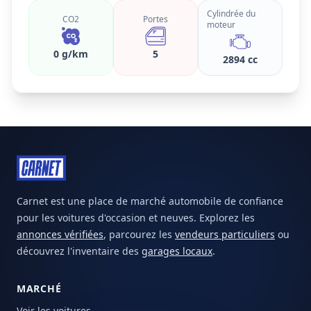
Cylindrée du
CO2
Portes
moteur
0 g/km
5
2894 cc
Carnet est une place de marché automobile de confiance
pour les voitures d'occasion et neuves. Explorez les
annonces vérifiées
, parcourez les
vendeurs particuliers
ou
découvrez l'inventaire des
garages locaux
.
MARCHÉ
Voir les voitures