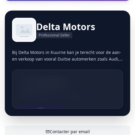
Delta Motors
Professional Seller
Bij Delta Motors in Kuurne kan je terecht voor de aan-
en verkoop van vooral Duitse automerken zoals Audi,
BMW, Mercedes en Volkswagen. ‘Het gaat meestal om
erg jonge tweedehandswagens, maar soms verkopen
we ook nagelnieuwe auto’s’, vertelt Dariush verder.
+32484759595
Hoevestraat 19 - 8500 Kortrijk
AFFICHER LE CONTACT
Contacter par email