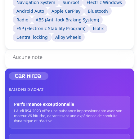
Navigation System
Sunroof
Electric Windows
Android Auto
Apple CarPlay
Bluetooth
Radio
ABS (Anti-lock Braking System)
ESP (Electronic Stability Program)
Isofix
Central locking
Alloy wheels
Aucune note
RAISONS D'ACHAT
Performance exceptionnelle
L'Audi RS4 2023 offre une puissance impressionnante avec son
moteur V6 biturbo, garantissant une expérience de conduite
dynamique et réactive.