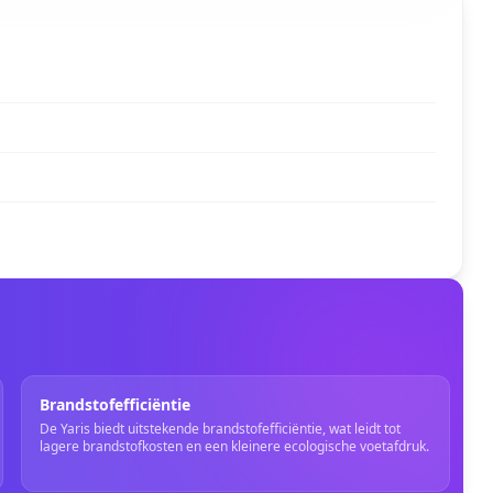
Brandstofefficiëntie
De Yaris biedt uitstekende brandstofefficiëntie, wat leidt tot
lagere brandstofkosten en een kleinere ecologische voetafdruk.