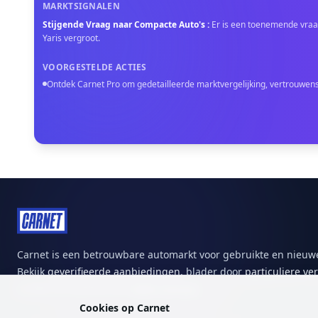
MARKTSIGNALEN
Stijgende Vraag naar Compacte Auto's
:
Er is een toenemende vraag
Yaris vergroot.
VOORGESTELDE ACTIES
Ontdek Carnet Pro om gedetailleerde marktvergelijking, vertrouwenss
Carnet is een betrouwbare automarkt voor gebruikte en nieuwe
Bekijk
geverifieerde aanbiedingen
, blader door
particuliere ve
ontdek het aanbod van
lokale garages
.
Cookies op Carnet