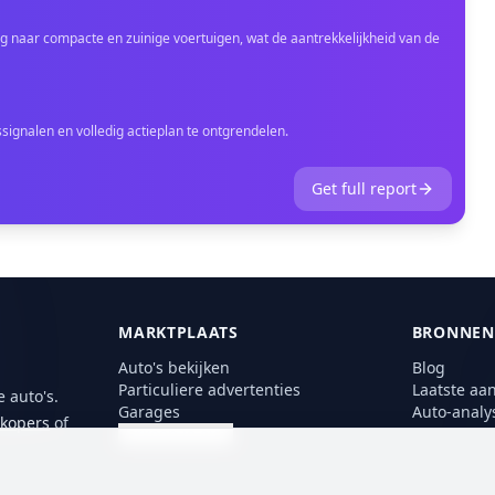
 naar compacte en zuinige voertuigen, wat de aantrekkelijkheid van de
ignalen en volledig actieplan te ontgrendelen.
Get full report
MARKTPLAATS
BRONNEN
Auto's bekijken
Blog
Particuliere advertenties
Laatste aa
 auto's.
Garages
Auto-analy
rkopers
of
Verkoop je auto