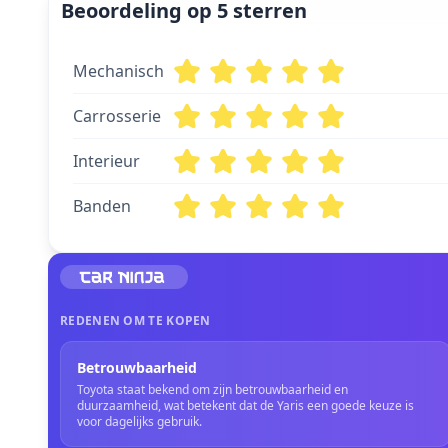
Beoordeling op 5 sterren
Mechanisch
Carrosserie
Interieur
Banden
REDENEN OM TE KOPEN
Betrouwbaarheid
Toyota staat bekend om zijn betrouwbaarheid en
duurzaamheid, wat betekent dat de Yaris een goede keuze is
voor dagelijks gebruik.