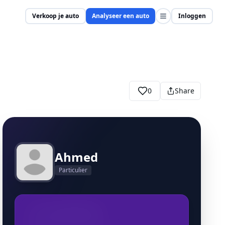
Verkoop je auto
Analyseer een auto
Inloggen
0
Share
Ahmed
Particulier
+32466397997