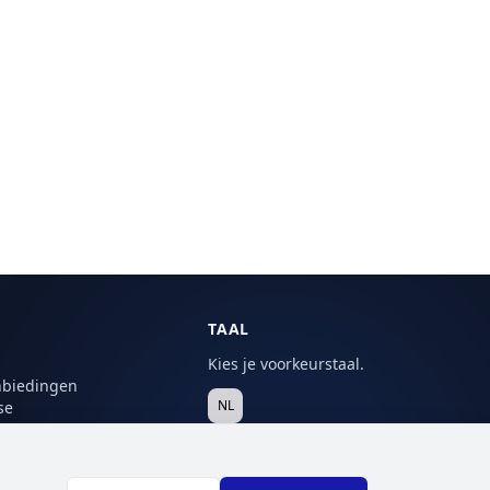
TAAL
Kies je voorkeurstaal.
nbiedingen
NL
se