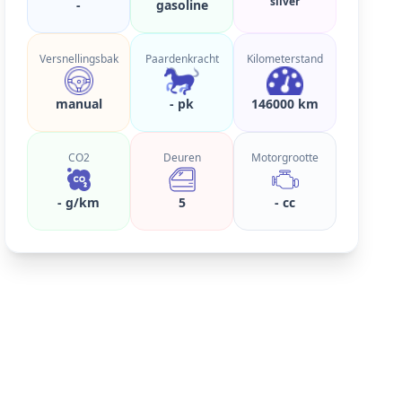
silver
-
gasoline
Versnellingsbak
Paardenkracht
Kilometerstand
manual
- pk
146000 km
CO2
Deuren
Motorgrootte
- g/km
5
- cc