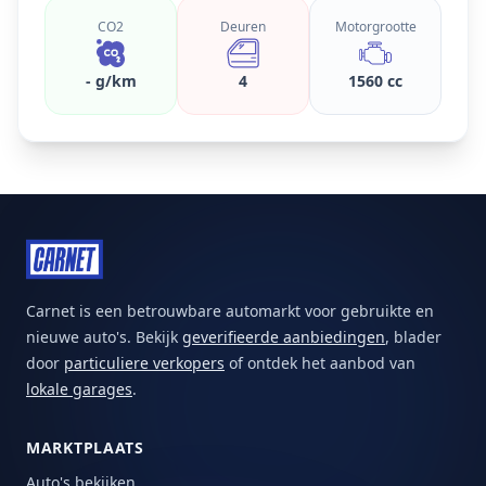
CO2
Deuren
Motorgrootte
- g/km
4
1560 cc
Carnet is een betrouwbare automarkt voor gebruikte en
nieuwe auto's. Bekijk
geverifieerde aanbiedingen
, blader
door
particuliere verkopers
of ontdek het aanbod van
lokale garages
.
MARKTPLAATS
Auto's bekijken