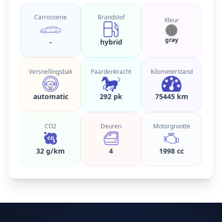
Carrosserie
Brandstof
Kleur
gray
-
hybrid
Versnellingsbak
Paardenkracht
Kilometerstand
automatic
292 pk
75445 km
CO2
Deuren
Motorgrootte
32 g/km
4
1998 cc