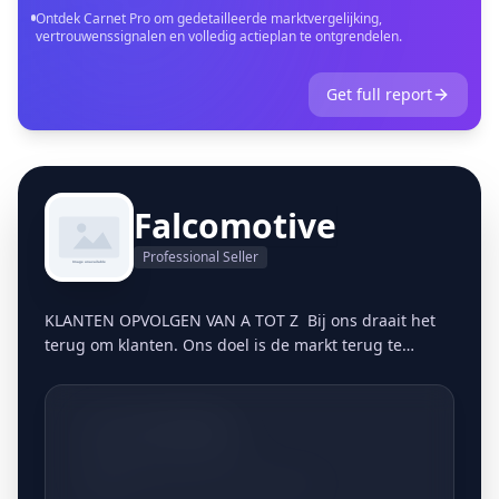
Ontdek Carnet Pro om gedetailleerde marktvergelijking,
vertrouwenssignalen en volledig actieplan te ontgrendelen.
Get full report
Falcomotive
Professional Seller
KLANTEN OPVOLGEN VAN A TOT Z Bij ons draait het
terug om klanten. Ons doel is de markt terug te
bevoorraden op een persoonlijke, gestructureerde
manier. Vandaag de dag blijkt dit meer dan ooit een
gemis te zijn in de markt. Klanten zijn in veel
+3213661806
bedrijven nummers geworden en het vertrouwen in
dit marktsegment is in veel gevallen zoek. Door ons
Meldertsestraat 8, 3545 Halen
erkend kwaliteitslabel en onze complete customer