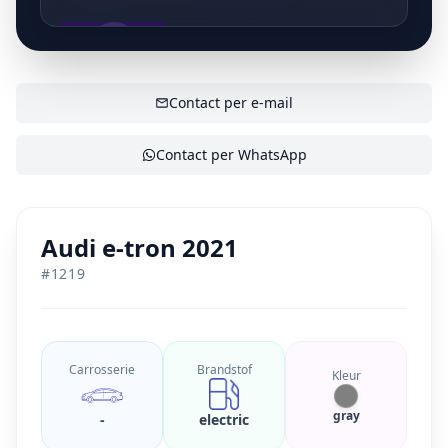
experience zullen wij hierin verandering brengen. Kijk
even mee in ons mooie bedrijf waar jij centraal staat!
SHOW CONTACT
Contact per e-mail
Contact per WhatsApp
Audi e-tron 2021
#
1219
Carrosserie
Brandstof
Kleur
gray
-
electric