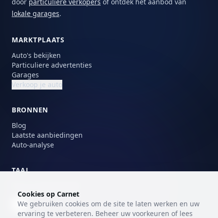
door
particuliere verkopers
of ontdek het aanbod van
lokale garages
.
MARKTPLAATS
Auto's bekijken
Particuliere advertenties
Garages
Verkoop je auto
BRONNEN
Blog
Laatste aanbiedingen
Auto-analyse
TAAL
Kies je voorkeurstaal.
Cookies op Carnet
We gebruiken cookies om de site te laten werken en uw
NL
ervaring te verbeteren. Beheer uw voorkeuren of lees