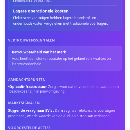
FINANCIËLE VERTALING
Lagere operationele kosten
Elektrische voertuigen hebben lagere brandstof- en
onderhoudskosten vergeleken met traditionele voertuigen.
VERTROUWENSSIGNALEN
Betrouwbaarheid van het merk
Audi heeft een sterke reputatie op het gebied van kwaliteit en
klanttevredenheid.
AANDACHTSPUNTEN
Oplaadinfrastructuur
.
Zorg ervoor dat er voldoende oplaadpunten
beschikbaar zijn in jouw omgeving.
MARKTSIGNALEN
Stijgende vraag naar EV's
:
De vraag naar elektrische voertuigen
groeit snel, wat de waarde van de Audi A6 e-tron kan verhogen.
VOORGESTELDE ACTIES