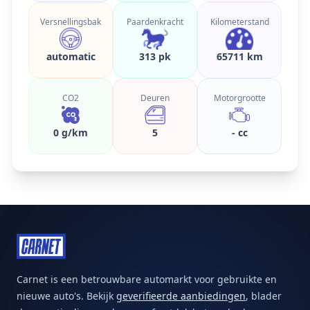
Versnellingsbak
Paardenkracht
Kilometerstand
automatic
313 pk
65711 km
CO2
Deuren
Motorgrootte
0 g/km
5
- cc
Carnet is een betrouwbare automarkt voor gebruikte en
nieuwe auto's. Bekijk
geverifieerde aanbiedingen
, blader