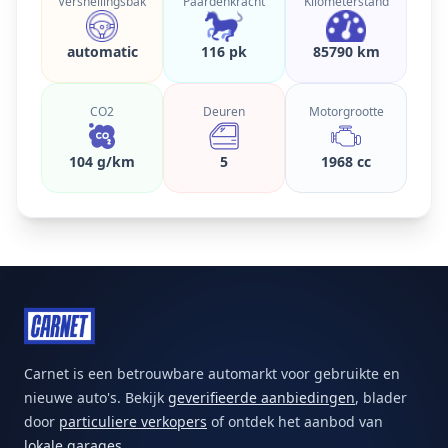
Versnellingsbak
Paardenkracht
Kilometerstand
automatic
116 pk
85790 km
CO2
Deuren
Motorgrootte
104 g/km
5
1968 cc
Carnet is een betrouwbare automarkt voor gebruikte en
nieuwe auto's. Bekijk
geverifieerde aanbiedingen
, blader
door
particuliere verkopers
of ontdek het aanbod van
lokale garages
.