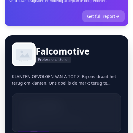
vertrouwenssignalen en volledig actieplan te ontgrendelen.
Get full report
Falcomotive
Professional Seller
KLANTEN OPVOLGEN VAN A TOT Z Bij ons draait het
terug om klanten. Ons doel is de markt terug te
bevoorraden op een persoonlijke, gestructureerde
manier. Vandaag de dag blijkt dit meer dan ooit een
gemis te zijn in de markt. Klanten zijn in veel
+3213661806
bedrijven nummers geworden en het vertrouwen in
dit marktsegment is in veel gevallen zoek. Door ons
Meldertsestraat 8, 3545 Halen
erkend kwaliteitslabel en onze complete customer
experience zullen wij hierin verandering brengen. Kijk