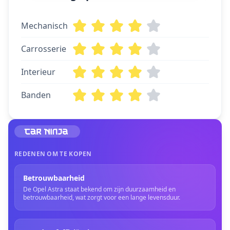
Mechanisch
Carrosserie
Interieur
Banden
REDENEN OM TE KOPEN
Betrouwbaarheid
De Opel Astra staat bekend om zijn duurzaamheid en
betrouwbaarheid, wat zorgt voor een lange levensduur.