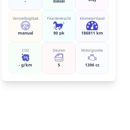
-
diesel
Versnellingsbak
Paardenkracht
Kilometerstand
manual
90 pk
186811 km
CO2
Deuren
Motorgrootte
- g/km
5
1396 cc