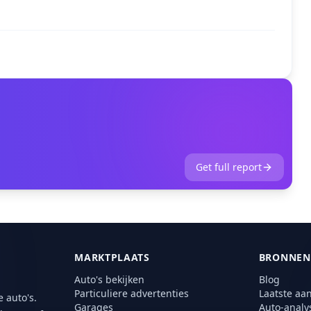
Get full report
MARKTPLAATS
BRONNEN
Auto's bekijken
Blog
Particuliere advertenties
Laatste aa
 auto's.
Garages
Auto-analy