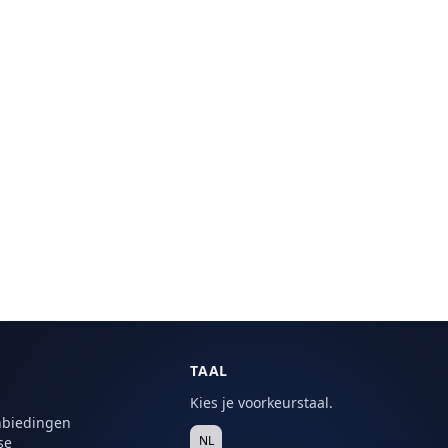
TAAL
Kies je voorkeurstaal.
nbiedingen
NL
se