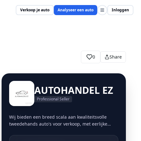
Verkoop je auto
Analyseer een auto
Inloggen
0
Share
AUTOHANDEL EZ
Professional Seller
Wij bieden een breed scala aan kwaliteitsvolle
tweedehands auto's voor verkoop, met eerlijke
prijzen en transparante informatie. Wij bieden
een moeiteloze en handige manier om uw auto te