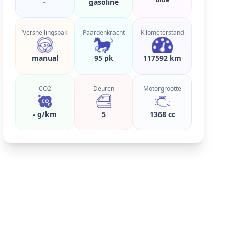
-
gasoline
Versnellingsbak
Paardenkracht
Kilometerstand
manual
95 pk
117592 km
CO2
Deuren
Motorgrootte
- g/km
5
1368 cc