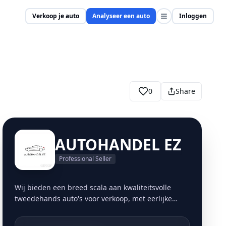
Verkoop je auto
Analyseer een auto
Inloggen
0
Share
AUTOHANDEL EZ
Professional Seller
Wij bieden een breed scala aan kwaliteitsvolle
tweedehands auto's voor verkoop, met eerlijke
prijzen en transparante informatie. Wij bieden
een moeiteloze en handige manier om uw auto te