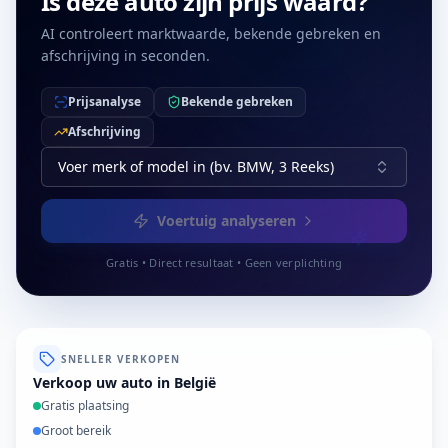
Is deze auto zijn prijs waard?
AI controleert marktwaarde, bekende gebreken en
afschrijving in seconden.
Prijsanalyse
Bekende gebreken
Afschrijving
Voer merk of model in (bv. BMW, 3 Reeks)
Voertuig analyseren
Gratis • Direct resultaat • Geen verplichting
SNELLER VERKOPEN
Verkoop uw auto in België
Gratis plaatsing
Groot bereik