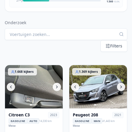
21+ jr
1.560
10.0
%
Onderzoek
Filters
Citroen C3
Peugeot 208
1.668
kijkers
1.369
kijkers
Citroen C3
Peugeot 208
2023
2021
GASOLINE
AUTO
14,330 km
GASOLINE
MAN
41,443 km
Meise
Meise