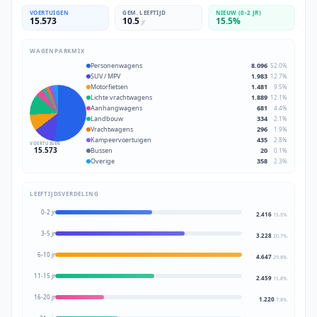
VOERTUIGEN
GEM. LEEFTIJD
NIEUW (0-2 JR)
15.573
10.5
15.5
%
jr
WAGENPARKMIX
Personenwagens
8.096
52.0
%
SUV / MPV
1.983
12.7
%
Motorfietsen
1.481
9.5
%
Lichte vrachtwagens
1.889
12.1
%
Aanhangwagens
681
4.4
%
Landbouw
334
2.1
%
Vrachtwagens
296
1.9
%
Kampeervoertuigen
435
2.8
%
VOERTUIGEN
15.573
Bussen
20
0.1
%
Overige
358
2.3
%
LEEFTIJDSVERDELING
0-2 jr
2.416
15.5
%
3-5 jr
3.228
20.7
%
6-10 jr
4.647
29.8
%
11-15 jr
2.459
15.8
%
16-20 jr
1.220
7.8
%