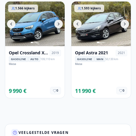
Opel Crossland X 2019
Opel Astra 2021
1.566
kijkers
1.593
kijkers
Opel Crossland X
Opel Astra 2021
2019
2021
2019
GASOLINE
AUTO
109,110 km
GASOLINE
MAN
50,130 km
Meise
Meise
9 990 €
11 990 €
0
0
VEELGESTELDE VRAGEN