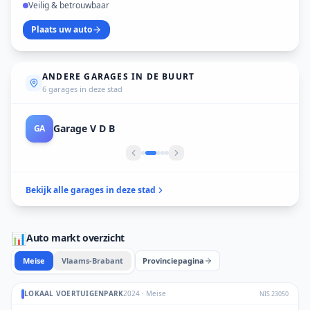
Veilig & betrouwbaar
Plaats uw auto
ANDERE GARAGES IN DE BUURT
6 garages in deze stad
Garage V D B
GA
Bekijk alle garages in deze stad
📊
Auto markt overzicht
Meise
Vlaams-Brabant
Provinciepagina
LOKAAL VOERTUIGENPARK
2024
·
Meise
NIS
23050