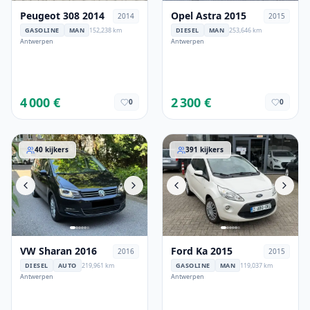
Peugeot 308 2014
Opel Astra 2015
2014
2015
GASOLINE
MAN
152,238 km
DIESEL
MAN
253,646 km
Antwerpen
Antwerpen
4 000 €
2 300 €
0
0
VW Sharan 2016
Ford Ka 2015
40
kijkers
391
kijkers
VW Sharan 2016
Ford Ka 2015
2016
2015
DIESEL
AUTO
219,961 km
GASOLINE
MAN
119,037 km
Antwerpen
Antwerpen