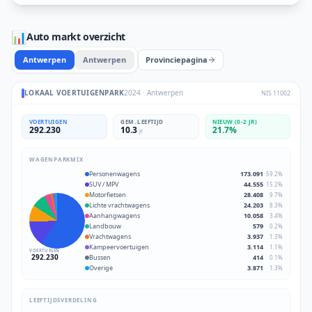
📊
Auto markt overzicht
Antwerpen
Antwerpen
Provinciepagina
LOKAAL VOERTUIGENPARK
2024
·
Antwerpen
NIS
11002
VOERTUIGEN
GEM. LEEFTIJD
NIEUW (0-2 JR)
292.230
10.3
21.7
%
jr
WAGENPARKMIX
Personenwagens
173.091
59.2
%
SUV / MPV
44.555
15.2
%
Motorfietsen
28.408
9.7
%
Lichte vrachtwagens
24.203
8.3
%
Aanhangwagens
10.058
3.4
%
Landbouw
579
0.2
%
Vrachtwagens
3.937
1.3
%
Kampeervoertuigen
3.114
1.1
%
VOERTUIGEN
292.230
Bussen
414
0.1
%
Overige
3.871
1.3
%
LEEFTIJDSVERDELING