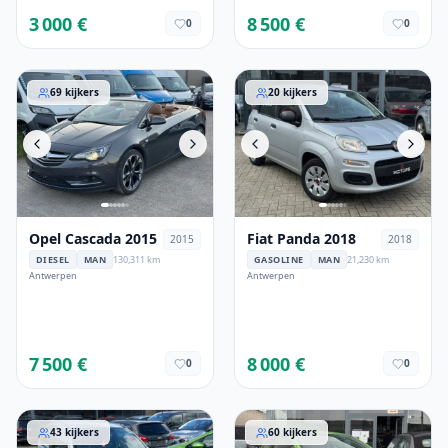
3 000 €
8 500 €
0
0
Opel Cascada 2015
Fiat Panda 2018
69
kijkers
20
kijkers
Opel Cascada 2015
Fiat Panda 2018
2015
2018
DIESEL
MAN
130,311 km
GASOLINE
MAN
21,230 km
Antwerpen
Antwerpen
7 500 €
8 000 €
0
0
Citroen C3 2006
Opel Corsa 2012
43
kijkers
60
kijkers