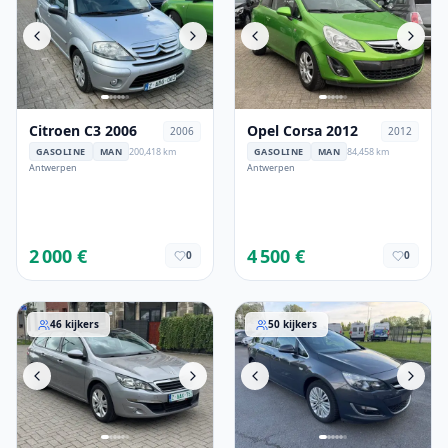
Citroen C3 2006
Opel Corsa 2012
2006
2012
GASOLINE
MAN
200,418 km
GASOLINE
MAN
84,458 km
Antwerpen
Antwerpen
2 000 €
4 500 €
0
0
Peugeot 308 2014
Opel Astra 2015
46
kijkers
50
kijkers