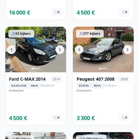
16 000 €
4 500 €
0
0
Ford C-MAX 2014
Peugeot 407 2008
53
kijkers
377
kijkers
Ford C-MAX 2014
Peugeot 407 2008
2014
2008
GASOLINE
MAN
145,025 km
DIESEL
MAN
71,140 km
Antwerpen
Antwerpen
4 500 €
3 300 €
0
0
Opel Astra 2016
Hyundai i40 2018