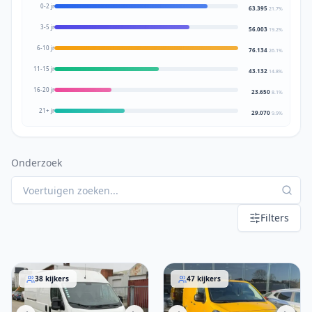
0-2 jr
63.395
21.7
%
3-5 jr
56.003
19.2
%
6-10 jr
76.134
26.1
%
11-15 jr
43.132
14.8
%
16-20 jr
23.650
8.1
%
21+ jr
29.070
9.9
%
Onderzoek
Filters
Peugeot Boxer 2016
Opel Vivaro 2021
38
kijkers
47
kijkers