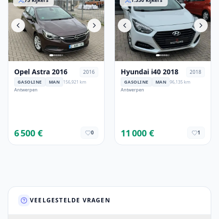
75
kijkers
1.330
kijkers
Opel Astra 2016
Hyundai i40 2018
2016
2018
GASOLINE
MAN
156,921 km
GASOLINE
MAN
96,135 km
Antwerpen
Antwerpen
6 500 €
11 000 €
0
1
VEELGESTELDE VRAGEN