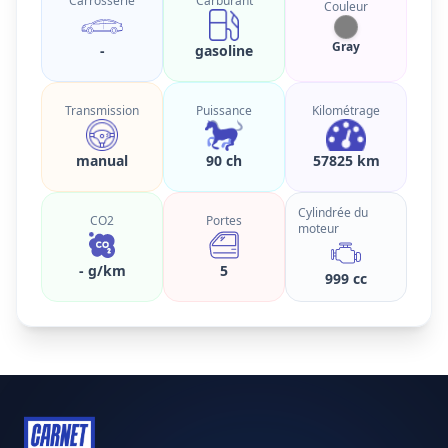
Carrosserie
Carburant
Couleur
Gray
-
gasoline
Transmission
Puissance
Kilométrage
manual
90 ch
57825 km
Cylindrée du
CO2
Portes
moteur
- g/km
5
999 cc