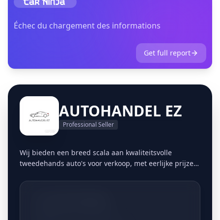
Échec du chargement des informations
Get full report
AUTOHANDEL EZ
Professional Seller
Wij bieden een breed scala aan kwaliteitsvolle
tweedehands auto's voor verkoop, met eerlijke prijzen
en transparante informatie. Wij bieden een
moeiteloze en handige manier om uw auto te
verkopen & aan te kopen. U kunt dit vanuit het
+32477776606
comfort van uw eigen huis doen, zonder gedoe met
advertenties, onderhandelingen of onbekende kopers