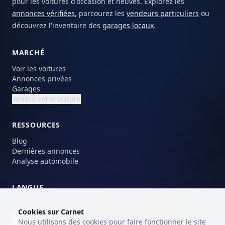
pour les voitures d'occasion et neuves. Explorez les
annonces vérifiées
, parcourez les
vendeurs particuliers
ou
découvrez l'inventaire des
garages locaux
.
MARCHÉ
Voir les voitures
Annonces privées
Garages
Vendre votre voiture
RESSOURCES
Blog
Dernières annonces
Analyse automobile
LANGUE
Choisissez votre langue préférée.
Cookies sur Carnet
Nous utilisons des cookies pour faire fonctionner le site
FR