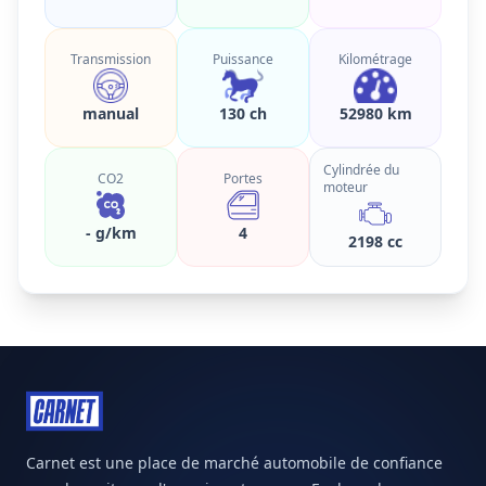
Transmission
Puissance
Kilométrage
manual
130 ch
52980 km
Cylindrée du
CO2
Portes
moteur
- g/km
4
2198 cc
Carnet est une place de marché automobile de confiance