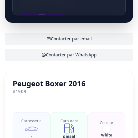
P. Van Den Eedenstraat 65
Betrouwbare partner reeds jarenlange ervaring in
Aan&Verkoop auto... Particulieren en bedrijven
welkom!
AFFICHER LE CONTACT
Contacter par email
Contacter par WhatsApp
Peugeot Boxer 2016
#
1909
Carrosserie
Carburant
Couleur
White
-
diesel