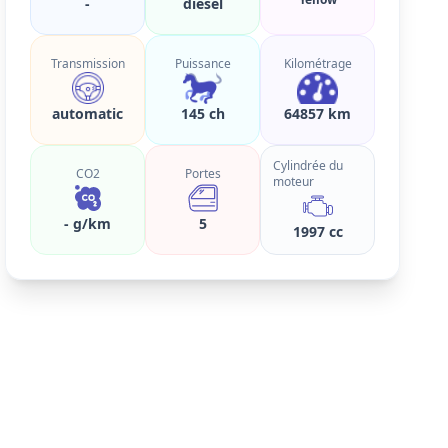
-
diesel
Transmission
Puissance
Kilométrage
automatic
145 ch
64857 km
Cylindrée du
CO2
Portes
moteur
- g/km
5
1997 cc