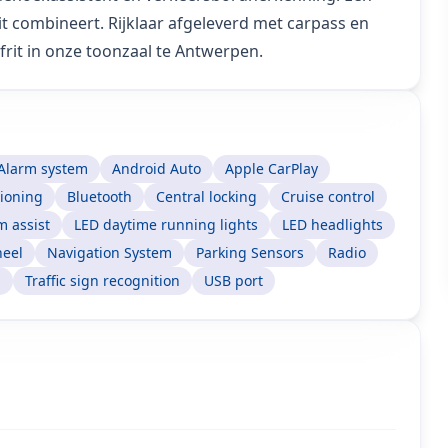
it combineert. Rijklaar afgeleverd met carpass en
frit in onze toonzaal te Antwerpen.
Alarm system
Android Auto
Apple CarPlay
tioning
Bluetooth
Central locking
Cruise control
 assist
LED daytime running lights
LED headlights
heel
Navigation System
Parking Sensors
Radio
m
Traffic sign recognition
USB port