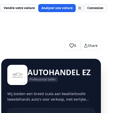
Vendre votre voiture
Analyser une voiture
Connexion
0
Share
AUTOHANDEL EZ
Professional Seller
Wij bieden een breed scala aan kwaliteitsvolle
tweedehands auto's voor verkoop, met eerlijke
prijzen en transparante informatie. Wij bieden
een moeiteloze en handige manier om uw auto te