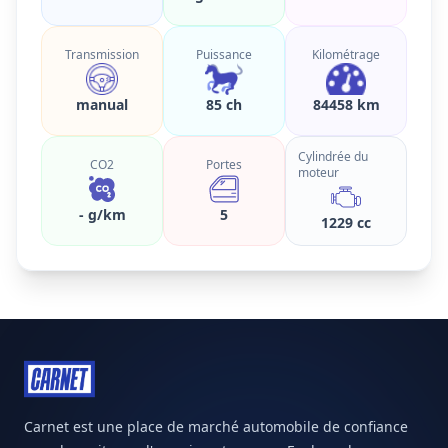
Transmission
Puissance
Kilométrage
manual
85 ch
84458 km
Cylindrée du
CO2
Portes
moteur
- g/km
5
1229 cc
Carnet est une place de marché automobile de confiance