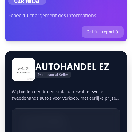
Échec du chargement des informations
Get full report
AUTOHANDEL EZ
Professional Seller
Wij bieden een breed scala aan kwaliteitsvolle
tweedehands auto's voor verkoop, met eerlijke prijzen
en transparante informatie. Wij bieden een
moeiteloze en handige manier om uw auto te
verkopen & aan te kopen. U kunt dit vanuit het
+32477776606
comfort van uw eigen huis doen, zonder gedoe met
advertenties, onderhandelingen of onbekende kopers