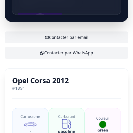
P. Van Den Eedenstraat 65
Betrouwbare partner reeds jarenlange ervaring in
Aan&Verkoop auto... Particulieren en bedrijven
welkom!
AFFICHER LE CONTACT
Contacter par email
Contacter par WhatsApp
Opel Corsa 2012
#
1891
Carrosserie
Carburant
Couleur
Green
-
gasoline