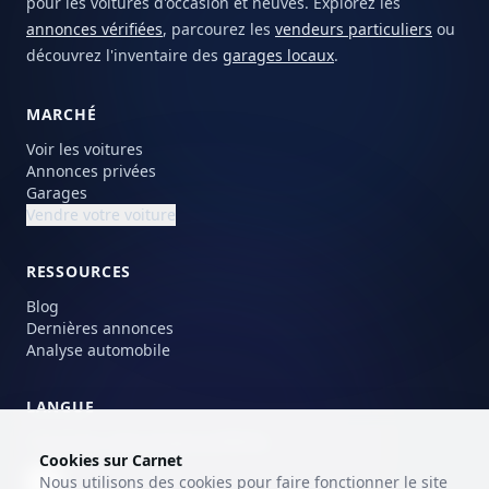
pour les voitures d'occasion et neuves. Explorez les
annonces vérifiées
, parcourez les
vendeurs particuliers
ou
découvrez l'inventaire des
garages locaux
.
MARCHÉ
Voir les voitures
Annonces privées
Garages
Vendre votre voiture
RESSOURCES
Blog
Dernières annonces
Analyse automobile
LANGUE
Choisissez votre langue préférée.
Cookies sur Carnet
Nous utilisons des cookies pour faire fonctionner le site
FR