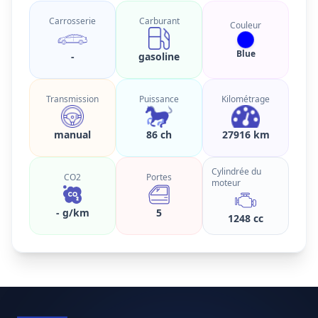
Carrosserie
Carburant
Couleur
Blue
-
gasoline
Transmission
Puissance
Kilométrage
manual
86 ch
27916 km
Cylindrée du
CO2
Portes
moteur
- g/km
5
1248 cc