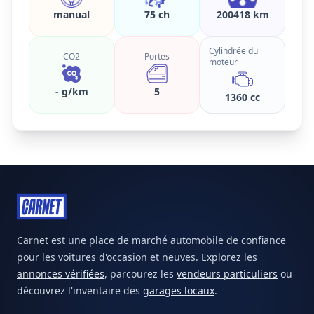
manual
75 ch
200418 km
Cylindrée du
CO2
Portes
moteur
- g/km
5
1360 cc
Carnet est une place de marché automobile de confiance
pour les voitures d'occasion et neuves. Explorez les
annonces vérifiées
, parcourez les
vendeurs particuliers
ou
découvrez l'inventaire des
garages locaux
.