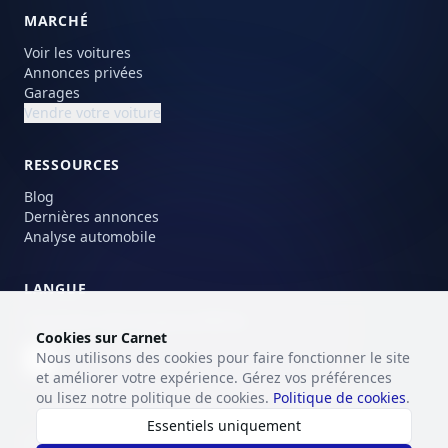
MARCHÉ
Voir les voitures
Annonces privées
Garages
Vendre votre voiture
RESSOURCES
Blog
Dernières annonces
Analyse automobile
LANGUE
Choisissez votre langue préférée.
Cookies sur Carnet
Nous utilisons des cookies pour faire fonctionner le site
FR
et améliorer votre expérience. Gérez vos préférences
ou lisez notre politique de cookies.
Politique de cookies
.
Essentiels uniquement
Conditions d'utilisation
politique de confidentialité