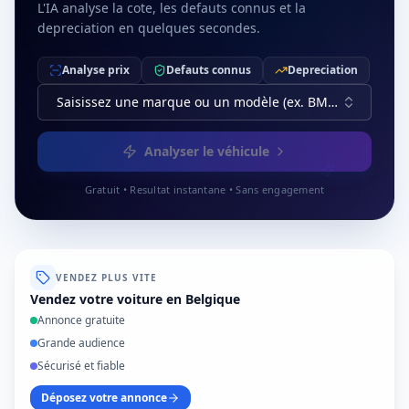
L'IA analyse la cote, les defauts connus et la
depreciation en quelques secondes.
Analyse prix
Defauts connus
Depreciation
Saisissez une marque ou un modèle (ex. BMW, Série 3)
Analyser le véhicule
Gratuit • Resultat instantane • Sans engagement
VENDEZ PLUS VITE
Vendez votre voiture en Belgique
Annonce gratuite
Grande audience
Sécurisé et fiable
Déposez votre annonce