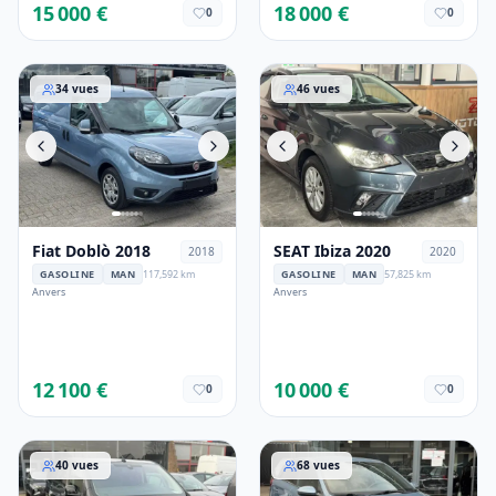
15 000 €
18 000 €
0
0
Fiat Doblò 2018
SEAT Ibiza 2020
34
vues
46
vues
Fiat Doblò 2018
SEAT Ibiza 2020
2018
2020
GASOLINE
MAN
117,592 km
GASOLINE
MAN
57,825 km
Anvers
Anvers
12 100 €
10 000 €
0
0
Peugeot Expert 2021
Hyundai i20 2017
40
vues
68
vues