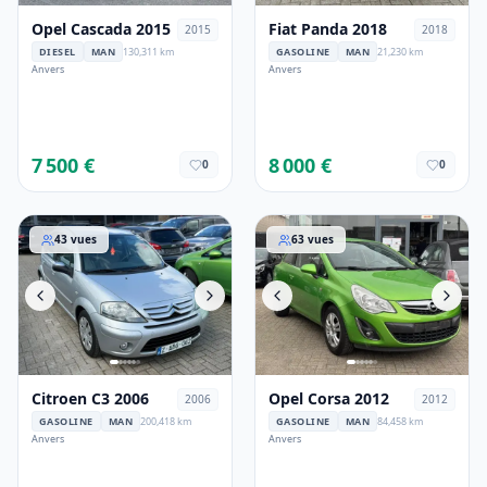
Opel Cascada 2015
Fiat Panda 2018
2015
2018
DIESEL
MAN
130,311 km
GASOLINE
MAN
21,230 km
Anvers
Anvers
7 500 €
8 000 €
0
0
Citroen C3 2006
Opel Corsa 2012
43
vues
63
vues
Citroen C3 2006
Opel Corsa 2012
2006
2012
GASOLINE
MAN
200,418 km
GASOLINE
MAN
84,458 km
Anvers
Anvers