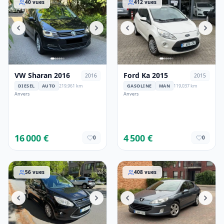
40
vues
412
vues
VW Sharan 2016
Ford Ka 2015
2016
2015
DIESEL
AUTO
219,961 km
GASOLINE
MAN
119,037 km
Anvers
Anvers
16 000 €
4 500 €
0
0
Ford C-MAX 2014
Peugeot 407 2008
56
vues
408
vues