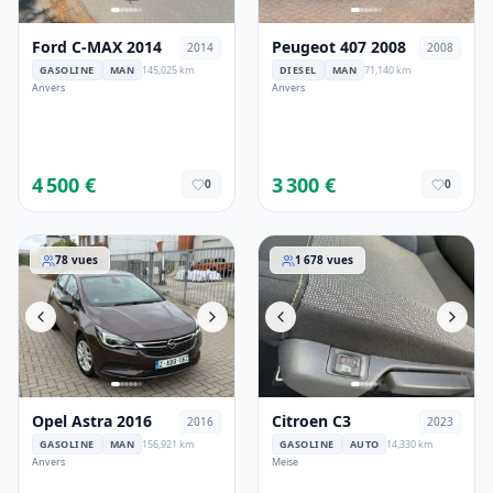
Ford C-MAX 2014
Peugeot 407 2008
2014
2008
GASOLINE
MAN
145,025 km
DIESEL
MAN
71,140 km
Anvers
Anvers
4 500 €
3 300 €
0
0
Opel Astra 2016
Citroen C3
78
vues
1 678
vues
Opel Astra 2016
Citroen C3
2016
2023
GASOLINE
MAN
156,921 km
GASOLINE
AUTO
14,330 km
Anvers
Meise