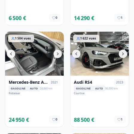
6 500 €
14 290 €
0
1
Mercedes-Benz A 250
Audi RS4
1 504
vues
1 622
vues
Mercedes-Benz A
Audi RS4
2021
2023
250
GASOLINE
AUTO
24,845 km
GASOLINE
AUTO
36,000 km
Rotselaar
Courtrai
24 950 €
88 500 €
0
1