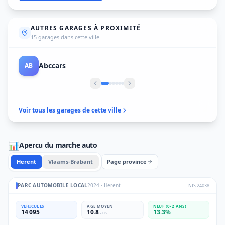
AUTRES GARAGES À PROXIMITÉ
15 garages dans cette ville
Audi A&M Herent
AU
Voir tous les garages de cette ville
📊
Apercu du marche auto
Herent
Vlaams-Brabant
Page province
PARC AUTOMOBILE LOCAL
2024
·
Herent
NIS
24038
VEHICULES
AGE MOYEN
NEUF (0-2 ANS)
14 095
10.8
13.3
%
ans