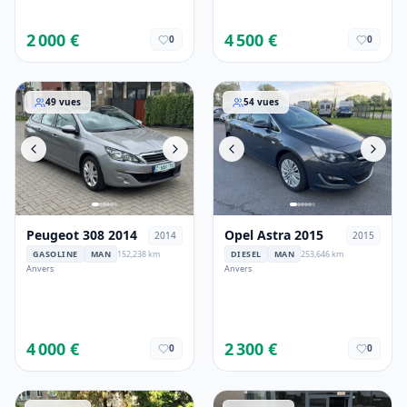
2 000 €
4 500 €
0
0
Peugeot 308 2014
Opel Astra 2015
49
vues
54
vues
Peugeot 308 2014
Opel Astra 2015
2014
2015
GASOLINE
MAN
152,238 km
DIESEL
MAN
253,646 km
Anvers
Anvers
4 000 €
2 300 €
0
0
VW Sharan 2016
Ford Ka 2015