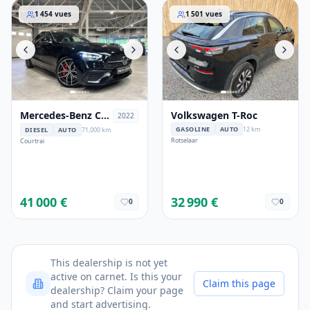
Mercedes-Benz C 220
Volkswagen T-Roc
1 454
vues
1 501
vues
Mercedes-Benz C
Volkswagen T-Roc
2022
220
GASOLINE
AUTO
12 km
DIESEL
AUTO
71,000 km
Rotselaar
Courtrai
41 000 €
32 990 €
0
0
This dealership is not yet
active on carnet. Is this your
Claim this page
dealership? Claim your page
and start advertising.