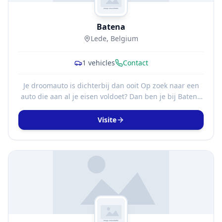
Batena
Lede, Belgium
1
vehicles
Contact
Je droomauto is dichterbij dan ooit Op zoek naar een
auto die aan al je eisen voldoet? Dan ben je bij Batena
aan het juiste adres. Onze auto's, elk met een volledig
bekende onderhoudshistorie, ondergaan een volledige
Visite
inspectie en een grondige poetsbeurt voordat ze te
koop worden aangeboden. Bezoek Batena en ontdek
ons ruime aanbod van topkwaliteit occasions.