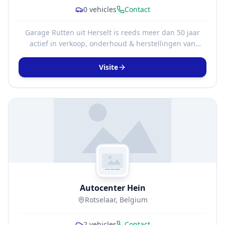
0
vehicles
Contact
​Garage Rutten uit Herselt is reeds meer dan 50 jaar
actief in verkoop, onderhoud & herstellingen van
Mercedes-Benz. Wij zijn nog steeds een onafhankelijk
familiebedrijf waar u in vertrouwen terecht kan voor de
Visite
aanschaf en service van uw Mercedes. Met een
persoonlijke aanpak en technische vaardigheid maken
we nog steeds het verschil, zodat u elke kilometer
zonder zorgen kan afleggen.
Autocenter Hein
Rotselaar, Belgium
2
vehicles
Contact