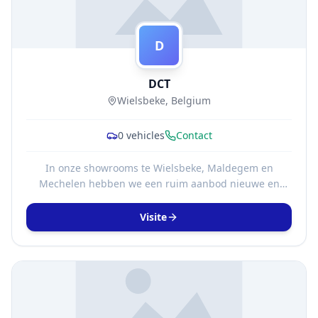
D
DCT
Wielsbeke, Belgium
0
vehicles
Contact
In onze showrooms te Wielsbeke, Maldegem en
Mechelen hebben we een ruim aanbod nieuwe en
jonge tweedehandswagens. Ook voor onderhoud en
herstellingen kan u bij ons terecht. We adviseren u
Visite
steeds op een persoonlijke manier. Van harte welkom!