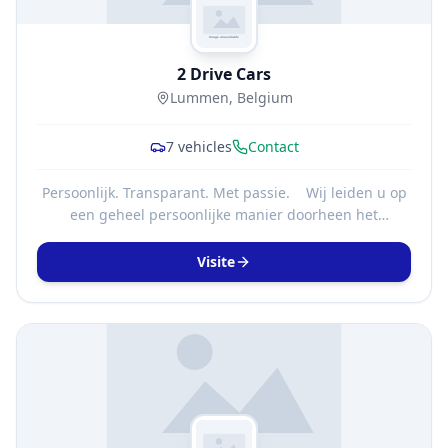
2 Drive Cars
Lummen, Belgium
7
vehicles
Contact
Persoonlijk. Transparant. Met passie. ​ Wij leiden u op
een geheel persoonlijke manier doorheen het
verkoopsproces. Dit doen we in alle transparantie en
mét passie voor ons vak. Uw tevredenheid, daar draait
Visite
het om. ​ Elke wagen wordt geleverd met
tweedehandsrapport, Car-pass en 1 jaar garantie.