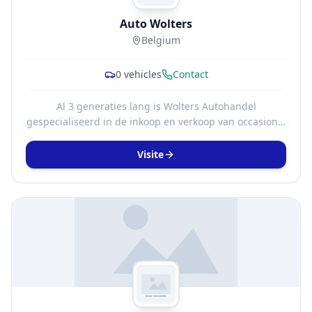
Auto Wolters
Belgium
0
vehicles
Contact
Al 3 generaties lang is Wolters Autohandel
gespecialiseerd in de inkoop en verkoop van occasions.
Met onze jarenlange ervaring en uitgebreide netwerk,
kopen wij in zowel binnen als buitenland scherp in.
Visite
Daardoor hebben wij altijd een ruim en veelzijdig
aanbod van scherp geprijsde tweedehands auto's
staan van alle automerken.