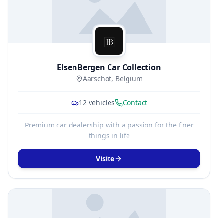
ElsenBergen Car Collection
Aarschot, Belgium
12
vehicles
Contact
Premium car dealership with a passion for the finer
things in life
Visite