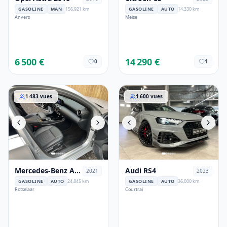
GASOLINE
MAN
156,921 km
GASOLINE
AUTO
14,330 km
Anvers
Meise
6 500 €
14 290 €
0
1
Mercedes-Benz A 250
Audi RS4
1 483
vues
1 600
vues
Mercedes-Benz A
Audi RS4
2021
2023
250
GASOLINE
AUTO
24,845 km
GASOLINE
AUTO
36,000 km
Rotselaar
Courtrai