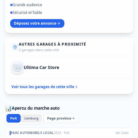
Grande audience
Sécurisé et fiable
Déposez votre annonce
AUTRES GARAGES À PROXIMITÉ
2 garages dans cette ville
Ultima Car Store
Voir tous les garages de cette ville
📊
Apercu du marche auto
Pelt
Limburg
Page province
PARC AUTOMOBILE LOCAL
2024
·
Pelt
NIS
72043