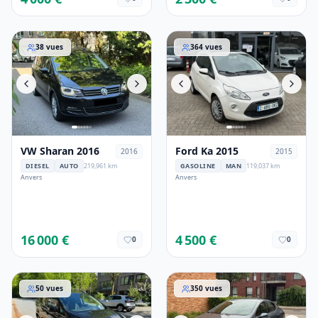
VW Sharan 2016
Ford Ka 2015
38
vues
364
vues
VW Sharan 2016
Ford Ka 2015
2016
2015
DIESEL
AUTO
219,961 km
GASOLINE
MAN
119,037 km
Anvers
Anvers
16 000 €
4 500 €
0
0
Ford C-MAX 2014
Peugeot 407 2008
50
vues
350
vues