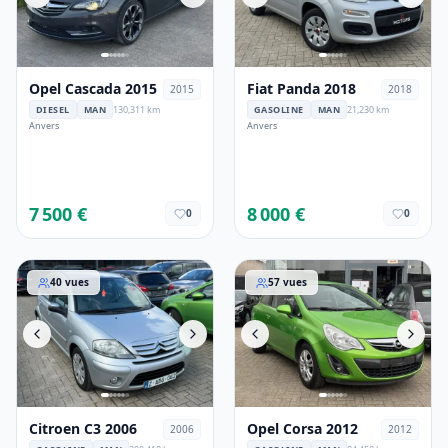
Opel Cascada 2015
Fiat Panda 2018
2015
2018
DIESEL
MAN
130,311 km
GASOLINE
MAN
21,230 km
Anvers
Anvers
7 500 €
8 000 €
0
0
Citroen C3 2006
Opel Corsa 2012
40
vues
57
vues
Citroen C3 2006
Opel Corsa 2012
2006
2012