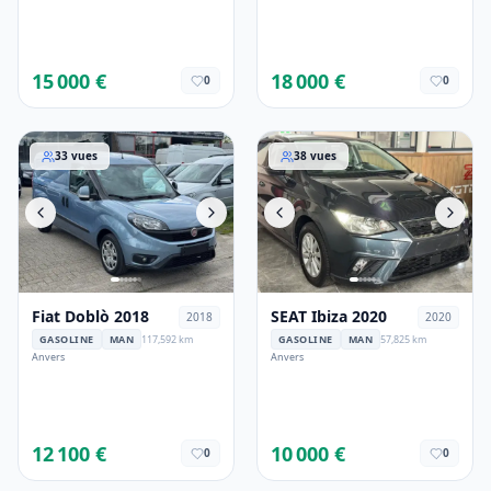
15 000 €
18 000 €
0
0
Fiat Doblò 2018
SEAT Ibiza 2020
33
vues
38
vues
Fiat Doblò 2018
SEAT Ibiza 2020
2018
2020
GASOLINE
MAN
117,592 km
GASOLINE
MAN
57,825 km
Anvers
Anvers
12 100 €
10 000 €
0
0