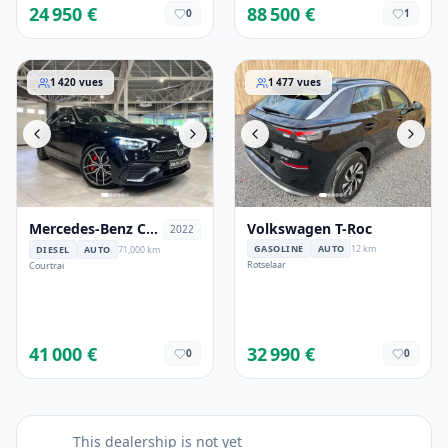
24 950 €
88 500 €
0
1
Mercedes-Benz C 220
Volkswagen T-Roc
1 420
vues
1 477
vues
Mercedes-Benz C
Volkswagen T-Roc
2022
220
GASOLINE
AUTO
12 km
DIESEL
AUTO
71,000 km
Rotselaar
Courtrai
41 000 €
32 990 €
0
0
This dealership is not yet