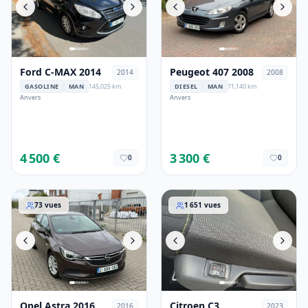
Ford C-MAX 2014
Peugeot 407 2008
2014
2008
GASOLINE
MAN
145,025 km
DIESEL
MAN
71,140 km
Anvers
Anvers
4 500 €
3 300 €
0
0
Opel Astra 2016
Citroen C3
73
vues
1 651
vues
Opel Astra 2016
Citroen C3
2016
2023