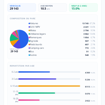
VEHICULES
AGE MOYEN
NEUF (0-2 ANS)
29 143
10.5
15.0
%
ans
COMPOSITION DU PARC
Voitures
13 745
47.2
%
SUV / MPV
4 241
14.6
%
Motos
2 756
9.5
%
Utilitaires legers
3 962
13.6
%
Remorques
1 954
6.7
%
Agricole
507
1.7
%
Poids lourds
607
2.1
%
Camping-cars
772
2.6
%
VEHICULES
29 143
Bus
51
0.2
%
Autres
548
1.9
%
REPARTITION PAR AGE
0-2 ans
4 360
15.0
%
3-5 ans
5 236
18.0
%
6-10 ans
8 513
29.2
%
11-15
5 070
17.4
%
ans
16-20
2 922
10.0
%
ans