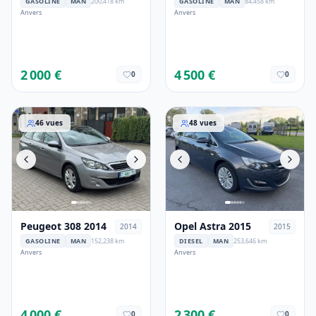
GASOLINE
MAN
200,418 km
GASOLINE
MAN
84,458 km
Anvers
Anvers
2 000 €
4 500 €
0
0
Peugeot 308 2014
Opel Astra 2015
46
vues
48
vues
Peugeot 308 2014
Opel Astra 2015
2014
2015
GASOLINE
MAN
152,238 km
DIESEL
MAN
253,646 km
Anvers
Anvers
4 000 €
2 300 €
0
0