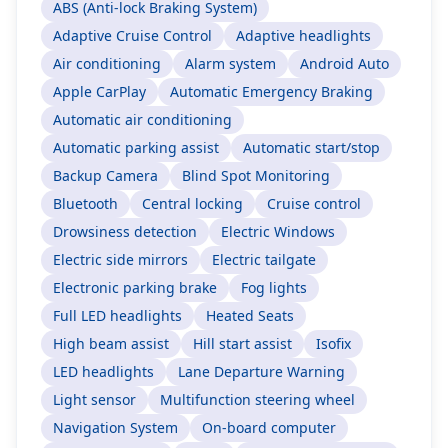
ABS (Anti-lock Braking System)
Adaptive Cruise Control
Adaptive headlights
Air conditioning
Alarm system
Android Auto
Apple CarPlay
Automatic Emergency Braking
Automatic air conditioning
Automatic parking assist
Automatic start/stop
Backup Camera
Blind Spot Monitoring
Bluetooth
Central locking
Cruise control
Drowsiness detection
Electric Windows
Electric side mirrors
Electric tailgate
Electronic parking brake
Fog lights
Full LED headlights
Heated Seats
High beam assist
Hill start assist
Isofix
LED headlights
Lane Departure Warning
Light sensor
Multifunction steering wheel
Navigation System
On-board computer