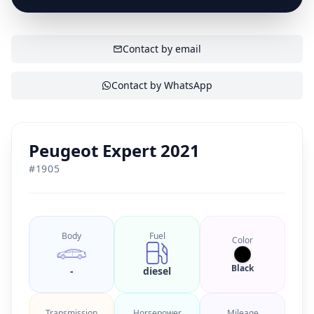
welkom!
SHOW CONTACT
Contact by email
Contact by WhatsApp
Peugeot Expert 2021
#
1905
Body
Fuel
Color
Black
-
diesel
Transmission
Horsepower
Mileage