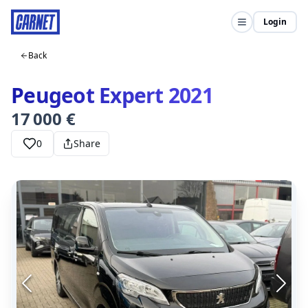
Login
Back
Peugeot Expert 2021
17 000 €
0
Share