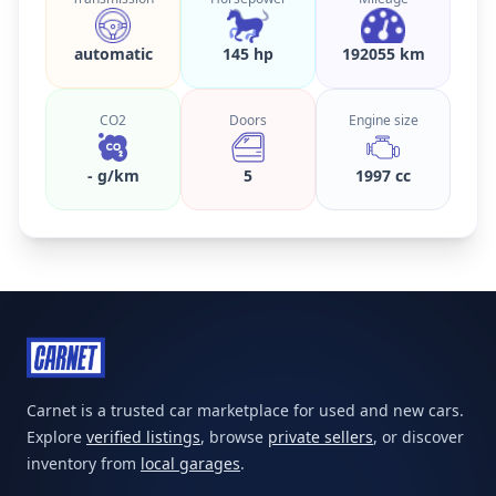
automatic
145 hp
192055 km
CO2
Doors
Engine size
- g/km
5
1997 cc
Carnet is a trusted car marketplace for used and new cars.
Explore
verified listings
, browse
private sellers
, or discover
inventory from
local garages
.