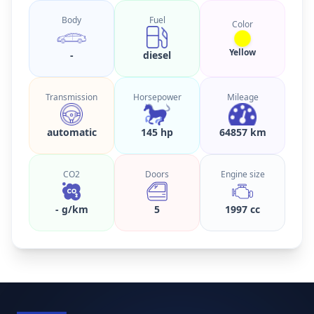
Body
Fuel
Color
Yellow
-
diesel
Transmission
Horsepower
Mileage
automatic
145 hp
64857 km
CO2
Doors
Engine size
- g/km
5
1997 cc