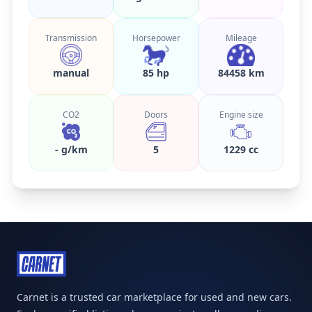
Transmission
Horsepower
Mileage
manual
85 hp
84458 km
CO2
Doors
Engine size
- g/km
5
1229 cc
Carnet is a trusted car marketplace for used and new cars.