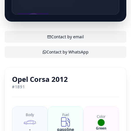
P. Van Den Eedenstraat 65
Betrouwbare partner reeds jarenlange ervaring in
Aan&Verkoop auto... Particulieren en bedrijven
welkom!
SHOW CONTACT
Contact by email
Contact by WhatsApp
Opel Corsa 2012
#
1891
Body
Fuel
Color
Green
-
gasoline