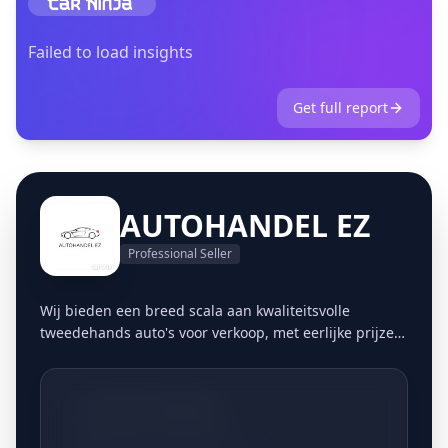
Failed to load insights
Get full report
AUTOHANDEL EZ
Professional Seller
Wij bieden een breed scala aan kwaliteitsvolle
tweedehands auto's voor verkoop, met eerlijke prijzen
en transparante informatie. Wij bieden een
moeiteloze en handige manier om uw auto te
verkopen & aan te kopen. U kunt dit vanuit het
+32477776606
comfort van uw eigen huis doen, zonder gedoe met
advertenties, onderhandelingen of onbekende kopers