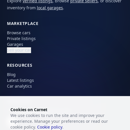
Explore
verified listings
, browse
private sellers
, or discover
inventory from
local garages
.
MARKETPLACE
Browse cars
Private listings
Garages
Sell your car
RESOURCES
Blog
Latest listings
Car analytics
LANGUAGE
Cookies on Carnet
Choose your preferred language.
We use cookies to run the site and improve your
experience. Manage your preferences or read our
EN
cookie policy.
Cookie policy
.