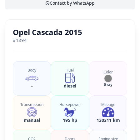
Contact by WhatsApp
Opel Cascada 2015
#
1894
Body
Fuel
Color
Gray
-
diesel
Transmission
Horsepower
Mileage
manual
195 hp
130311 km
CO2
Doors
Engine size