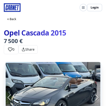
Login
Back
Opel Cascada 2015
7 500 €
0
Share