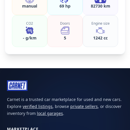
manual
69 hp
82730 km
CO2
Doors
Engine size
- g/km
5
1242 cc
Carnet is a trusted car marketplace for used and new cars.
Explore
verified listings
, browse
private sellers
, or discover
inventory from
local garages
.
MARKETPLACE