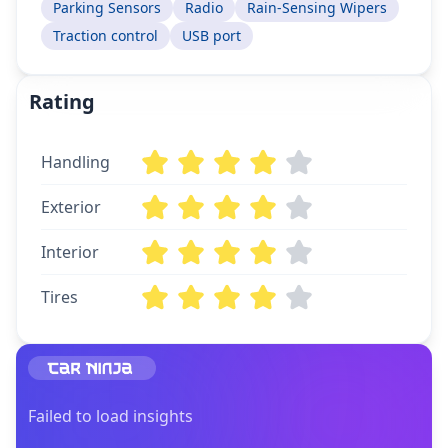
Parking Sensors
Radio
Rain-Sensing Wipers
Traction control
USB port
Rating
Handling
Exterior
Interior
Tires
Failed to load insights