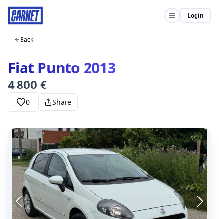
Login
Back
Fiat Punto 2013
4 800 €
0
Share