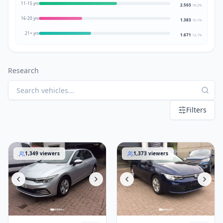
11-15 yrs
2.503
18.2
%
16-20 yrs
1.383
10.1
%
21+ yrs
1.671
12.1
%
Research
Filters
Volkswagen Golf
Volkswagen Golf
1,349
viewers
1,373
viewers