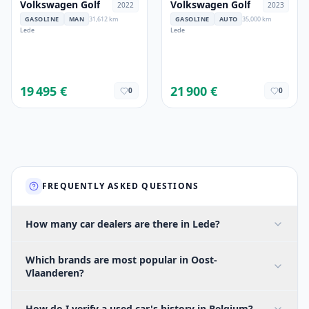
Volkswagen Golf
Volkswagen Golf
2022
2023
GASOLINE
MAN
31,612 km
GASOLINE
AUTO
35,000 km
Lede
Lede
19 495 €
21 900 €
0
0
FREQUENTLY ASKED QUESTIONS
How many car dealers are there in Lede?
Which brands are most popular in Oost-
Vlaanderen?
How do I verify a used car's history in Belgium?