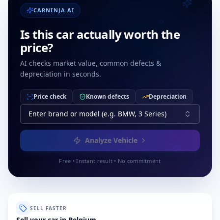
CARNINJA AI
Is this car actually worth the
price?
AI checks market value, common defects &
depreciation in seconds.
Price check
Known defects
Depreciation
Enter brand or model (e.g. BMW, 3 Series)
Analyze Vehicle
Free • Instant result • No commitment
SELL FASTER
Sell your car in Belgium