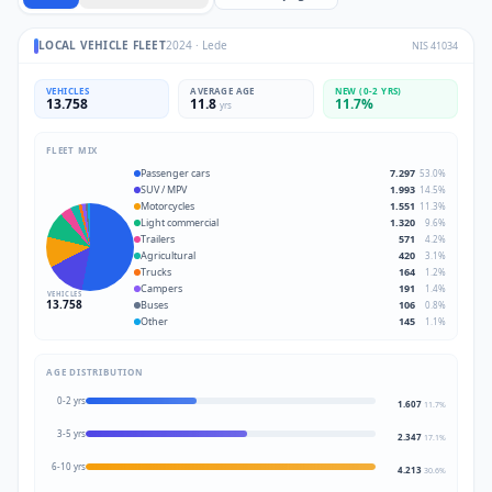
LOCAL VEHICLE FLEET
2024
·
Lede
NIS
41034
VEHICLES
AVERAGE AGE
NEW (0-2 YRS)
13.758
11.8
11.7
%
yrs
FLEET MIX
Passenger cars
7.297
53.0
%
SUV / MPV
1.993
14.5
%
Motorcycles
1.551
11.3
%
Light commercial
1.320
9.6
%
Trailers
571
4.2
%
Agricultural
420
3.1
%
Trucks
164
1.2
%
Campers
191
1.4
%
VEHICLES
13.758
Buses
106
0.8
%
Other
145
1.1
%
AGE DISTRIBUTION
0-2 yrs
1.607
11.7
%
3-5 yrs
2.347
17.1
%
6-10 yrs
4.213
30.6
%