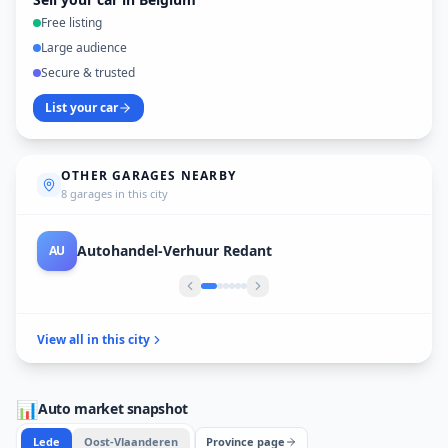
Free listing
Large audience
Secure & trusted
List your car
OTHER GARAGES NEARBY
8 garages in this city
Autohandel-Verhuur Redant
AU
View all in this city
📊
Auto market snapshot
Lede
Oost-Vlaanderen
Province page